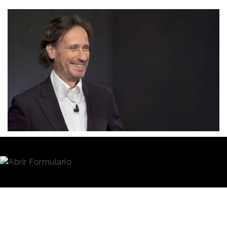
Redacción
29/04/2020 · 09:10
“Caer en el desánimo es el mayor peligro que existe en
estos momentos”
. Pensemos en ello...
Quienes conozcan a
Víctor Küppers
ya sabrán que es
un gran defensor de la
psicología positiva
y los
que no, lo habrán comprobado en
“De perdidos al río: