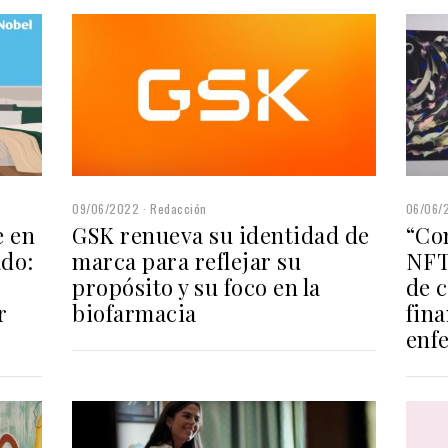
09/06/2022
Redacción
06/06/
e en
GSK renueva su identidad de
“Co
ado:
marca para reflejar su
NFT
propósito y su foco en la
de 
r
biofarmacia
fina
enf