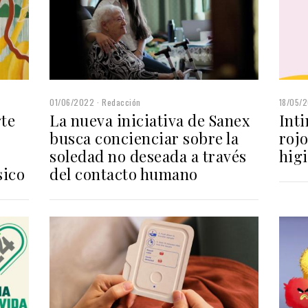
01/06/2022
Redacción
18/05/
rte
La nueva iniciativa de Sanex
Inti
busca concienciar sobre la
rojo
soledad no deseada a través
hig
sico
del contacto humano