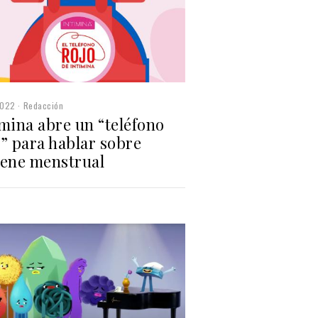
2022
Redacción
mina abre un “teléfono
” para hablar sobre
iene menstrual