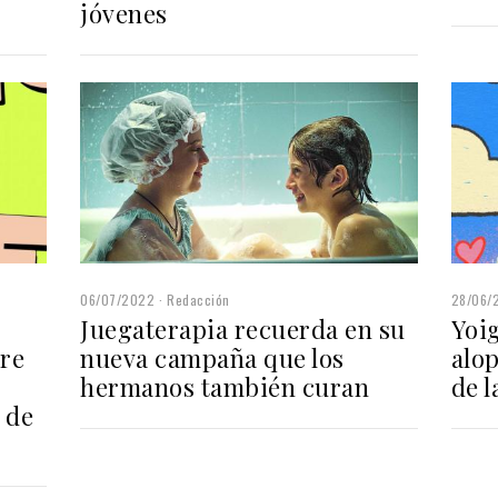
jóvenes
06/07/2022
Redacción
28/06/
Juegaterapia recuerda en su
Yoig
bre
nueva campaña que los
alop
hermanos también curan
de l
 de