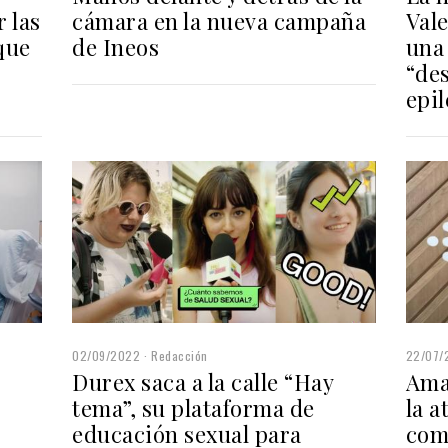
 las
cámara en la nueva campaña
Vale
que
de Ineos
una
“de
epil
02/09/2022
Redacción
22/07/
Durex saca a la calle “Hay
Ama
tema”, su plataforma de
la a
educación sexual para
com