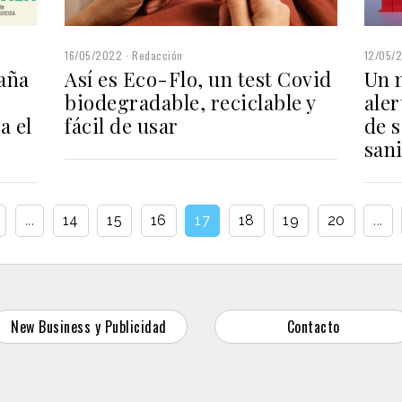
16/05/2022
Redacción
12/05/
paña
Así es Eco-Flo, un test Covid
Un 
biodegradable, reciclable y
aler
a el
fácil de usar
de s
sani
...
14
15
16
17
18
19
20
...
New Business y Publicidad
Contacto