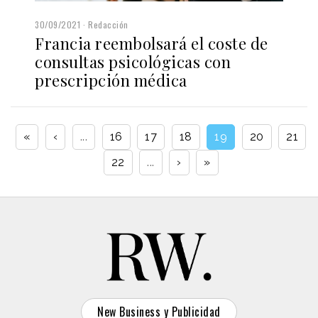
30/09/2021
Redacción
Francia reembolsará el coste de
consultas psicológicas con
prescripción médica
«
‹
...
16
17
18
19
20
21
22
...
›
»
New Business y Publicidad