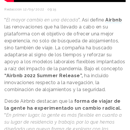
Redacción
12/05/2022 · 09:15
“
El mayor cambio en una década
”. Así define
Airbnb
las renovaciones que ha llevado a cabo en su
plataforma con el objetivo de ofrecer una mejor
experiencia, no solo de búsqueda de alojamientos,
sino también de viaje. La compañía ha buscado
adaptarse al signo de los tiempos y reforzar su
apoyo a los modelos laborales flexibles implantados
a raíz del impacto de la pandemia. Bajo el concepto
“Airbnb 2022 Summer Release”,
ha incluido
innovaciones respecto a la navegación, la
combinación de alojamientos y la seguridad.
Desde Airbnb destacan que la
forma de viajar de
la gente ha experimentado un cambio radical.
“
En primer lugar, la gente es más flexible en cuanto a
su lugar de residencia y trabajo, por lo que hemos
diseñado una nueva forma de explorar con las