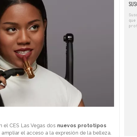
SUS
Sus
que
pro
n el CES Las Vegas dos
nuevos prototipos
 ampliar el acceso a la expresión de la belleza.