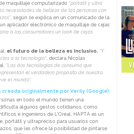
 de maquillaje computarizado
“portátil y ultra
las necesidades de belleza de las personas con
azos”
, según se explica en un comunicado de la
un aplicador electrónico de maquillaje de cejas
iona a los consumidores un look de cejas
al,
el futuro de la belleza es inclusivo.
"Y
cias a la tecnología"
, declara Nicolas
V
l.
"Las dos tecnologías de consumo que
epresentan el verdadero propósito de nuestra
eve el mundo".
 creada originalmente por Verily (Google)
ersonas en todo el mundo tienen una
 dificulta algunos gestos cotidianos, como
ntíficos e ingenieros de L'Oréal, HAPTA es un
e, portátil y ultrapreciso para usuarios con
zos, que les ofrece la posibilidad de pintarse