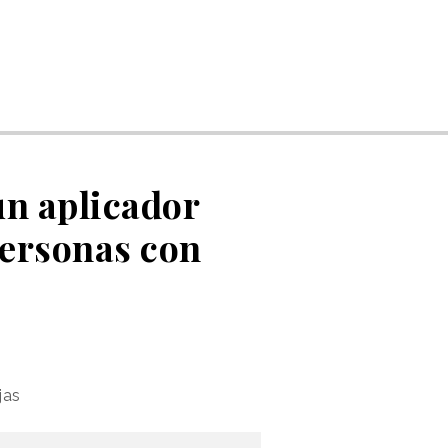
un aplicador
personas con
jas