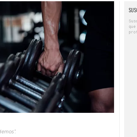
SUS
Sus
que
pro
demos”.