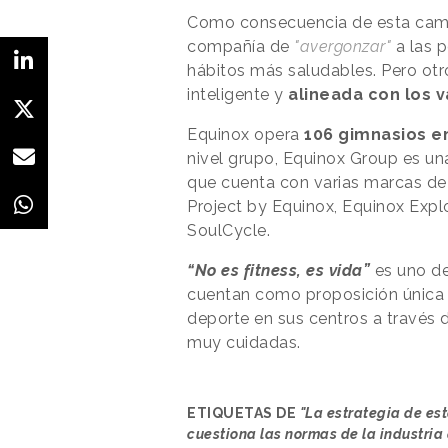
Como consecuencia de esta camp
compañía de
"avergonzar"
a las 
hábitos más saludables. Pero otro
inteligente y
alineada con los 
Equinox opera
106 gimnasios e
nivel grupo, Equinox Group es un
que cuenta con varias marcas de e
Project by Equinox, Equinox Explo
SoulCycle.
“No es fitness, es vida”
es uno de
cuentan como proposición única de
deporte en sus centros a través
muy cuidadas.
ETIQUETAS DE
"La estrategia de es
cuestiona las normas de la industria 