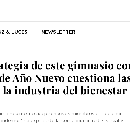
UZ & LUCES
NEWSLETTER
ategia de este gimnasio co
 de Año Nuevo cuestiona la
la industria del bienestar
gama Equinox no aceptó nuevos miembros el 1 de enero
tendemos", ha expresado la compañía en redes sociales