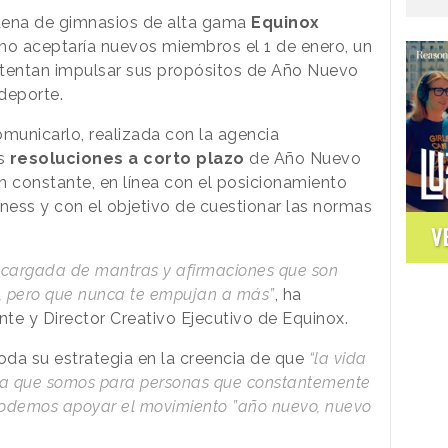
dena de gimnasios de alta gama
Equinox
no aceptaría nuevos miembros el 1 de enero, un
ntentan impulsar sus propósitos de Año Nuevo
 deporte.
municarlo, realizada con la agencia
as
resoluciones a corto plazo
de Año Nuevo
ón constante, en línea con el posicionamiento
tness y con el objetivo de cuestionar las normas
V
 cargada de mantras y afirmaciones que son
, pero que nunca te empujan a más”
, ha
nte y Director Creativo Ejecutivo de Equinox.
da su estrategia en la creencia de que
“la vida
do a que somos para personas que constantemente
podemos apoyar el movimiento ”año nuevo, nuevo