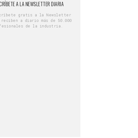
CRÍBETE A LA NEWSLETTER DIARIA
críbete gratis a la Newsletter
 reciben a diario más de 50.000
fesionales de la industria.