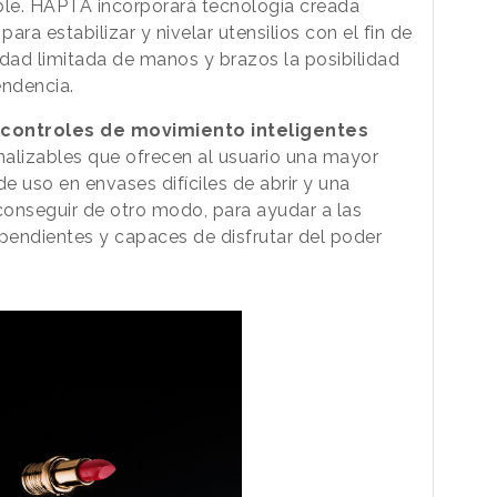
ble. HAPTA incorporará tecnología creada
ara estabilizar y nivelar utensilios con el fin de
idad limitada de manos y brazos la posibilidad
ndencia.
controles de movimiento inteligentes
alizables que ofrecen al usuario una mayor
 uso en envases difíciles de abrir y una
e conseguir de otro modo, para ayudar a las
ependientes y capaces de disfrutar del poder