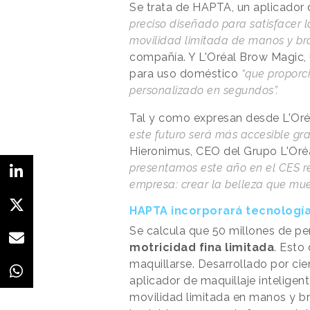
Se trata de HAPTA, un aplicador
preciso diseñado para satisfacer 
movilidad limitada de manos y br
compañía. Y L'Oréal Brow Magic, 
para uso doméstico
“que proporc
personalizado en segundos”.
Tal y como expresan desde L'Oré
este futuro será más accesible gra
Hieronimus, CEO del Grupo L'Oréa
presentamos este año en el CES r
empresa: crear la belleza que mu
HAPTA incorporará tecnología
Se calcula que 50 millones de p
motricidad fina limitada
. Esto
maquillarse. Desarrollado por cie
aplicador de maquillaje inteligent
movilidad limitada en manos y bra