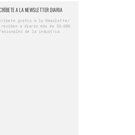
CRÍBETE A LA NEWSLETTER DIARIA
críbete gratis a la Newsletter
 reciben a diario más de 50.000
fesionales de la industria.