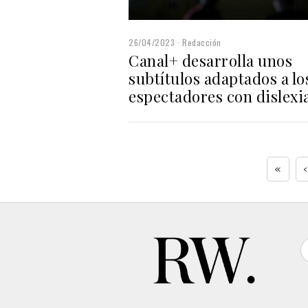
26/04/2023
Redacción
Canal+ desarrolla unos
subtítulos adaptados a lo
espectadores con dislexi
«
‹