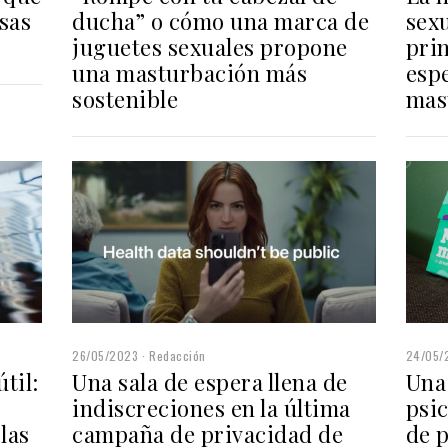
sex
sas
ducha” o cómo una marca de
pri
juguetes sexuales propone
espe
una masturbación más
mas
sostenible
24/05/
26/05/2023
Redacción
Una
til:
Una sala de espera llena de
psic
indiscreciones en la última
de p
las
campaña de privacidad de