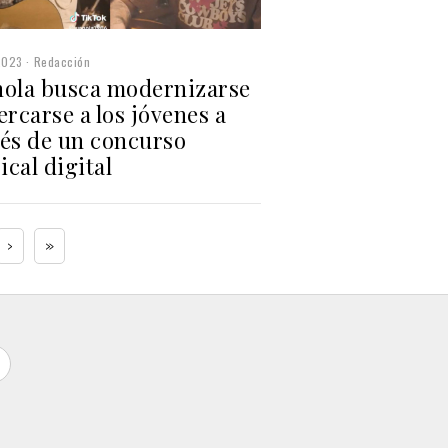
2023
Redacción
nola busca modernizarse
ercarse a los jóvenes a
vés de un concurso
cal digital
›
»