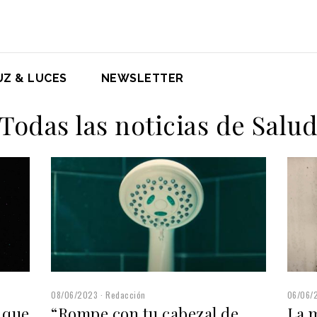
UZ & LUCES
NEWSLETTER
Todas las noticias de Salu
06/06/
08/06/2023
Redacción
La 
 que
“Rompe con tu cabezal de