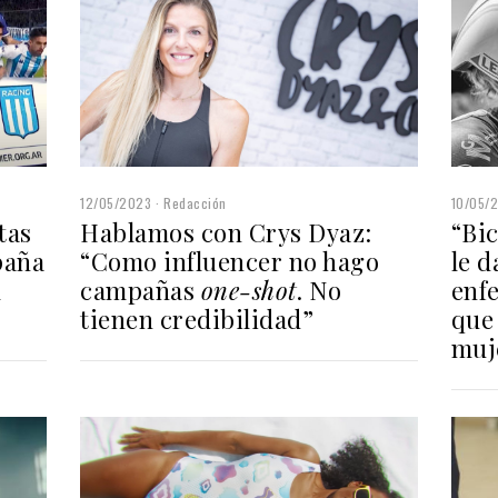
12/05/2023
Redacción
10/05/
Hablamos con Crys Dyaz:
“Bi
tas
“Como influencer no hago
le d
paña
campañas
one-shot
. No
enfe
l
tienen credibilidad”
que 
muj