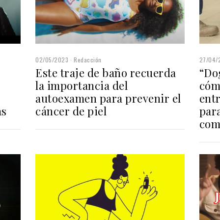
02/05/2023
Redacción
27/04/
Este traje de baño recuerda
“Do
la importancia del
cóm
autoexamen para prevenir el
ent
cáncer de piel
as
para
com