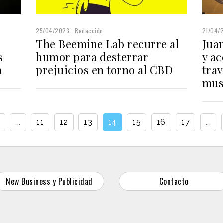
25/04/2023
Redacción
21/04/
The Beemine Lab recurre al
Jua
s
humor para desterrar
y ac
a
prejuicios en torno al CBD
tra
musi
...
11
12
13
14
15
16
17
...
New Business y Publicidad
Contacto