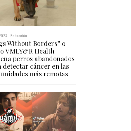
2023
Redacción
gs Without Borders” o
o VMLY&R Health
rena perros abandonados
 detectar cáncer en las
unidades más remotas