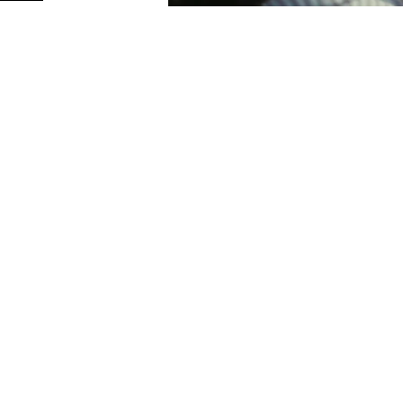
Redacción
18/07/2023 · 09:59
Los beneficios que
el cuidado 
emocional y a la salud física de 
Fundación Affinity
en su nueva 
el lema “
Cuando le cuidas, te c
La creatividad es obra de
Manifi
cliente. La adjudicación de la cu
la celebración de un concurso. L
firmado DDB.
El spot del perro sigue