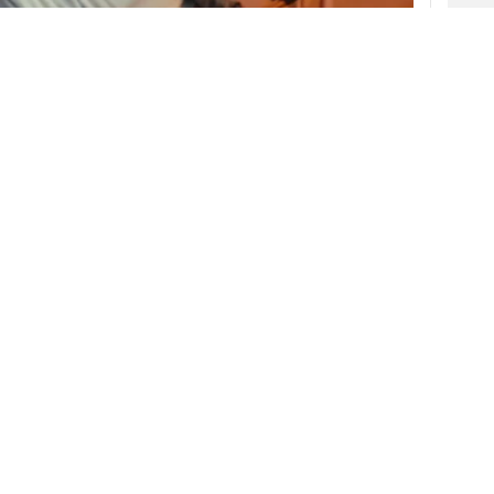
de perros y gatos
puede aportar al bienestar
las personas son el asunto que aborda la
campaña publicitaria, que se difunde bajo con
uidas”.
esto
, que firma así su primer trabajo para este
enta
se produjo el pasado mes de abril
tras
as últimas campañas de la fundación las había
La nueva campaña difunde su mensaje a
través de
dos spots
, uno protagonizado
por un gato y su dueña en el que al animal
V