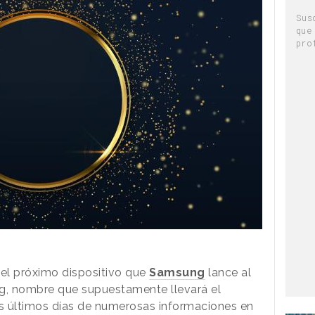
Sus
que
pro
 el próximo dispositivo que
Samsung
lance al
g, nombre que supuestamente llevará el
os últimos días de numerosas informaciones en