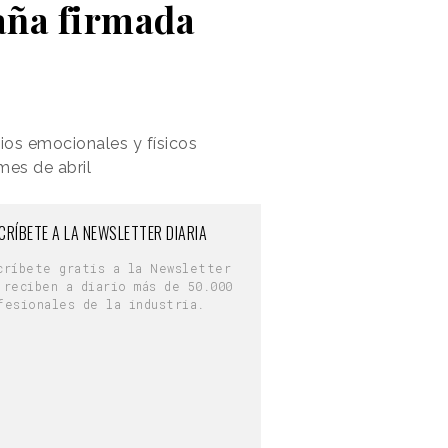
aña firmada
ios emocionales y físicos
mes de abril
CRÍBETE A LA NEWSLETTER DIARIA
críbete gratis a la Newsletter
 reciben a diario más de 50.000
fesionales de la industria.