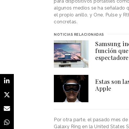
para dispositivos portátiles com
algunos medios se ha señalado qu
el propio anillo, y One, Pulse y 
concretas.
NOTICIAS RELACIONADAS
Samsung inc
función que 
espectadore
Estas son l
Apple
Por otra parte, el pasado mes d
Galaxy Ring en la United States 