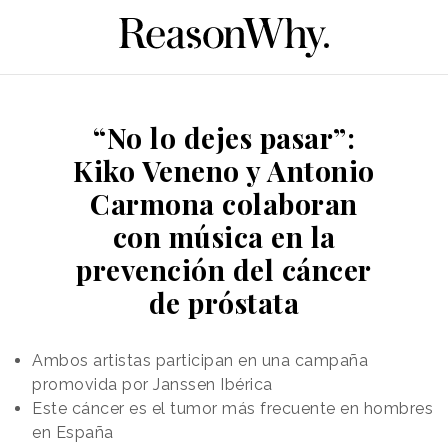
“No lo dejes pasar”:
Kiko Veneno y Antonio
Carmona colaboran
con música en la
prevención del cáncer
de próstata
Ambos artistas participan en una campaña
promovida por Janssen Ibérica
Este cáncer es el tumor más frecuente en hombres
en España