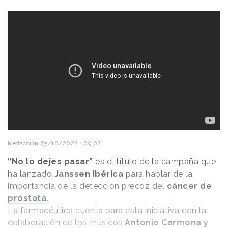
Redacción
25/10/2022 · 09:02
“No lo dejes pasar”
es el título de la campaña que
ha lanzado
Janssen Ibérica
para hablar de la
importancia de la detección precoz del
cáncer de
próstata.
La farmacéutica cuenta para esta iniciativa con la
colaboración de los músicos
Antonio Carmona y