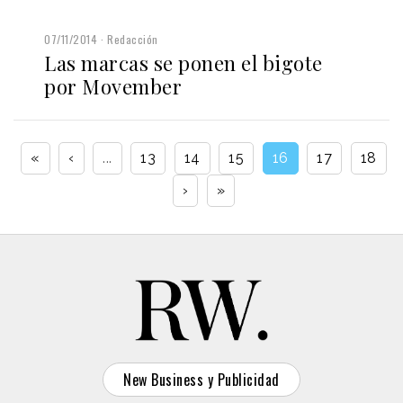
07/11/2014
Redacción
Las marcas se ponen el bigote
por Movember
«
‹
...
13
14
15
16
17
18
›
»
New Business y Publicidad