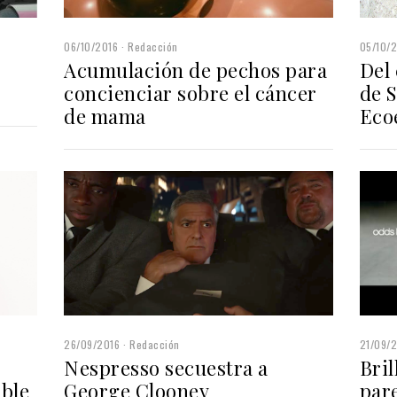
06/10/2016
Redacción
05/10/
Acumulación de pechos para
Del 
concienciar sobre el cáncer
de 
de mama
Eco
26/09/2016
Redacción
21/09/
Nespresso secuestra a
Bri
ible
George Clooney
pare