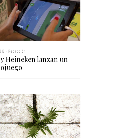
016
Redacción
 y Heineken lanzan un
eojuego