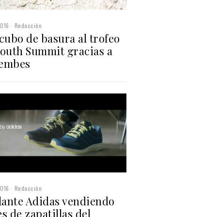
2016
Redacción
cubo de basura al trofeo
South Summit gracias a
embes
2016
Redacción
llante Adidas vendiendo
s de zapatillas del