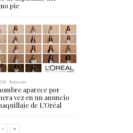
mo pie
2016
Redacción
hombre aparece por
mera vez en un anuncio
aquillaje de L’Oréal
›
»