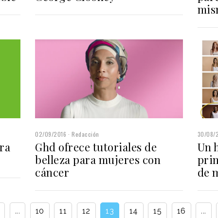
mis
02/09/2016
Redacción
30/08/
ra
Ghd ofrece tutoriales de
Un 
belleza para mujeres con
pri
cáncer
de m
...
10
11
12
13
14
15
16
...