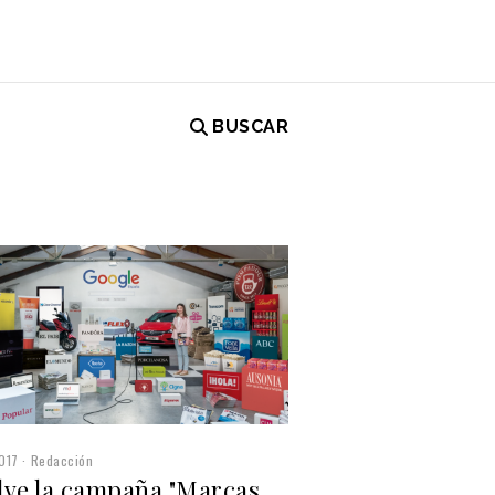
BUSCAR
017
Redacción
lve la campaña "Marcas