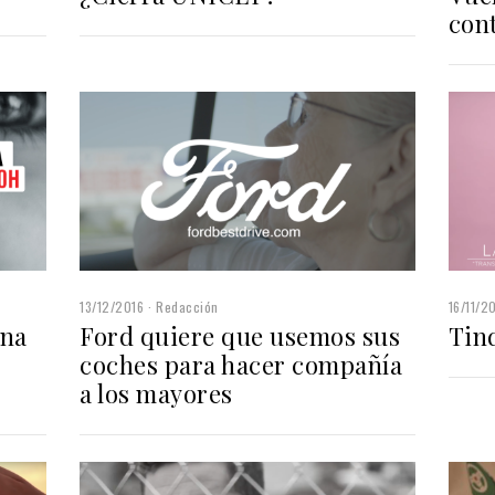
cont
13/12/2016
Redacción
16/11/2
una
Ford quiere que usemos sus
Tin
coches para hacer compañía
a los mayores