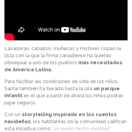
Lavadoras, caballos, muñecas y motores copan la
lista con la que la firma canadiense ha querido
obsequiar a uno de los pueblos
más necesitados
de América Latina.
Para facilitar las condiciones de vida de los niños,
Santa también ha llevado hasta la isla
un parque
infantil
en el que a partir de ahora los niños podrán
jugar seguros.
Con un
storytelling inspirado en los cuentos
navideños
, los habitantes de la comunidad califican
esta iniciativa como
“un sueño hecho realidad”.