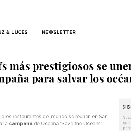
UZ & LUCES
NEWSLETTER
fs más prestigiosos se une
paña para salvar los océ
SUS
jores restaurantes del mundo se reúnen en San
Sus
que
a la
campaña
de Oceana “Save the Oceans:
pro