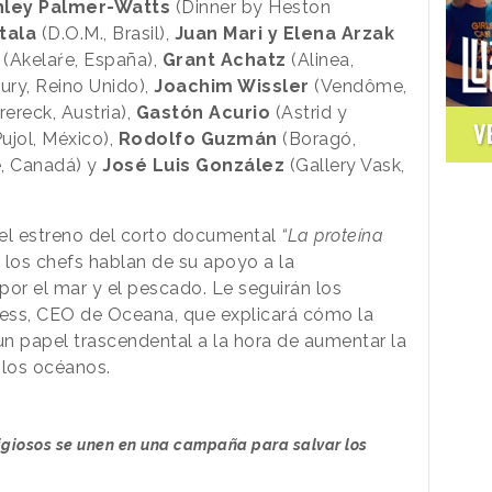
hley Palmer-Watts
(Dinner by Heston
tala
(D.O.M., Brasil),
Juan Mari y Elena Arzak
a
(Akelaŕe, España),
Grant Achatz
(Alinea,
ry, Reino Unido),
Joachim Wissler
(Vendôme,
rereck, Austria),
Gastón Acurio
(Astrid y
V
ujol, México),
Rodolfo Guzmán
(Boragó,
, Canadá) y
José Luis González
(Gallery Vask,
l estreno del corto documental
“La proteína
l los chefs hablan de su apoyo a la
por el mar y el pescado. Le seguirán los
ess, CEO de Oceana, que explicará cómo la
n papel trascendental a la hora de aumentar la
 los océanos.
igiosos se unen en una campaña para salvar los