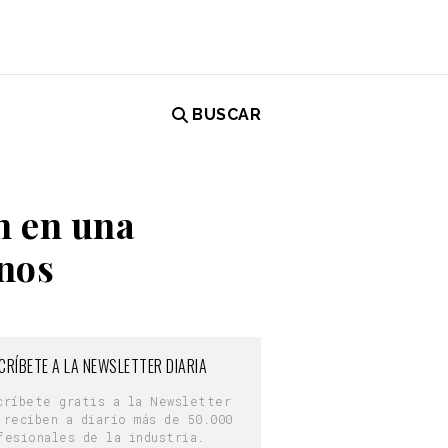
BUSCAR
n en una
anos
CRÍBETE A LA NEWSLETTER DIARIA
críbete gratis a la Newsletter
 reciben a diario más de 50.000
fesionales de la industria.