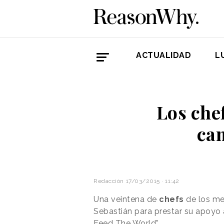
ACTUALIDAD
L
Los che
cam
Redacción
17/03/2015 · 11:42
Una veintena de
chefs
de los me
Sebastián para prestar su apoyo 
Feed The World”.