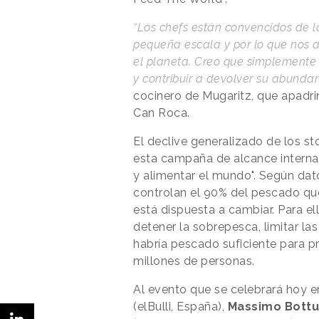
“Los chefs están convencidos de l
pequeña escala y por lo que nos a
el planeta. Creo que simplement
y contribuir a devolver su abunda
cocinero de Mugaritz, que apadri
Can Roca.
El declive generalizado de los 
esta campaña de alcance internac
y alimentar el mundo". Según dato
controlan el 90% del pescado qu
está dispuesta a cambiar. Para e
detener la sobrepesca, limitar la
habría pescado suficiente para p
millones de personas.
Al evento que se celebrará hoy e
(elBulli, España),
Massimo Bottu