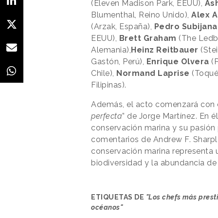
(Eleven Madison Park, EEUU),
As
Blumenthal, Reino Unido),
Alex A
(Arzak, España),
Pedro Subijan
EEUU),
Brett Graham
(The Ledbu
Alemania),
Heinz Reitbauer
(Stei
Gastón, Perú),
Enrique Olvera
(P
Chile),
Normand Laprise
(Toqué
Filipinas).
Además, el acto comenzará con e
perfecta
” de Jorge Martínez. En é
conservación marina y su pasión 
comentarios de Andrew F. Sharpl
conservación marina representa u
biodiversidad y la abundancia de
ETIQUETAS DE
"Los chefs más prest
océanos"