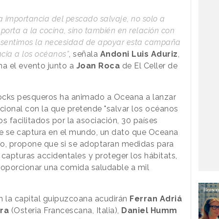
a importancia del pescado salvaje, no solo a
porta a la cocina, sino también en relación con
e sentimos la necesidad de apoyar esta campaña
ncia a los océanos”
, señala
Andoni Luis Aduriz
,
na el evento junto a
Joan Roca
de El Celler de
stocks pesqueros ha animado a Oceana a lanzar
ional con la que pretende "salvar los océanos
s facilitados por la asociación, 30 países
e se captura en el mundo, un dato que Oceana
llo, propone que si se adoptaran medidas para
s capturas accidentales y proteger los hábitats,
roporcionar una comida saludable a mil
n la capital guipuzcoana acudirán
Ferran Adriá
ra
(Osteria Francescana, Italia),
Daniel Humm