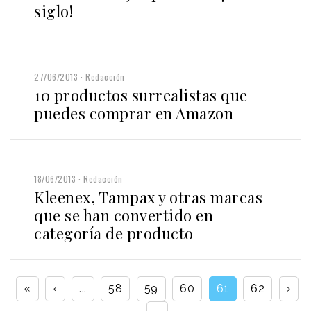
siglo!
27/06/2013
Redacción
10 productos surrealistas que
puedes comprar en Amazon
18/06/2013
Redacción
Kleenex, Tampax y otras marcas
que se han convertido en
categoría de producto
«
‹
...
58
59
60
61
62
›