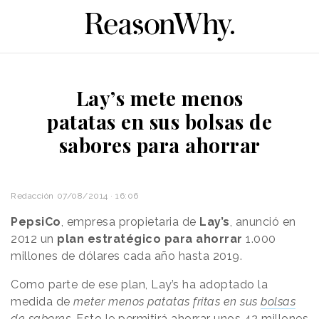
Lay’s mete menos
patatas en sus bolsas de
sabores para ahorrar
Redacción
07/08/2014 · 16:06
PepsiCo
, empresa propietaria de
Lay’s
, anunció en
2012 un
plan estratégico para ahorrar
1.000
millones de dólares cada año hasta 2019.
Como parte de ese plan, Lay’s ha adoptado la
medida de
meter menos patatas fritas en sus
bolsas
de sabores
. Esto le permitirá ahorrar unos 42 millones