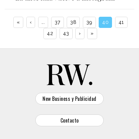
«
‹
...
37
38
39
40
41
42
43
›
»
New Business y Publicidad
Contacto