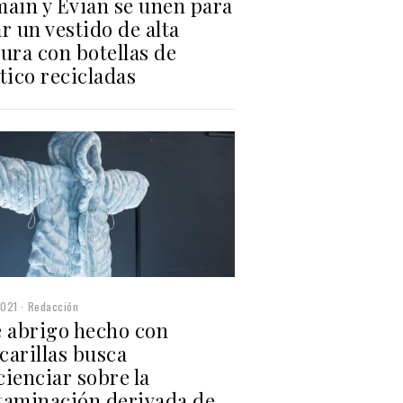
main y Evian se unen para
r un vestido de alta
ura con botellas de
tico recicladas
2021
Redacción
e abrigo hecho con
carillas busca
ienciar sobre la
taminación derivada de