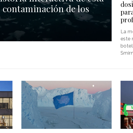
dosi
 contaminación de los
para
prof
La m
este 
botel
Smirn