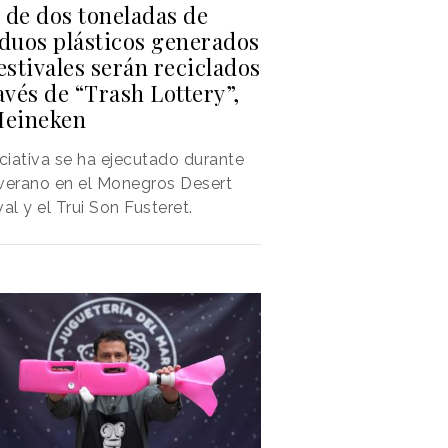
 de dos toneladas de
iduos plásticos generados
estivales serán reciclados
avés de “Trash Lottery”,
Heineken
iciativa se ha ejecutado durante
verano en el Monegros Desert
val y el Trui Son Fusteret.