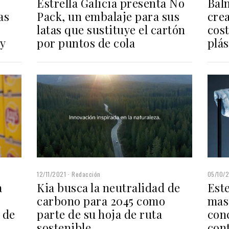
Estrella Galicia presenta No
Bal
Pack, un embalaje para sus
crea
as
latas que sustituye el cartón
cost
por puntos de cola
plás
ay
12/11/2021
Redacción
05/10/
a
Kia busca la neutralidad de
Est
carbono para 2045 como
mas
 de
parte de su hoja de ruta
conc
sostenible
con