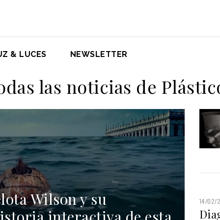
UZ & LUCES
NEWSLETTER
odas las noticias de Plástic
elota Wilson y su
14/02/
istoria interactiva de esta
Dia