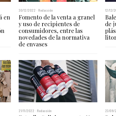
30/12/2022
Redacción
12/12/
á en
Fomento de la venta a granel
Bale
y uso de recipientes de
de 
ón
consumidores, entre las
plás
novedades de la normativa
lito
de envases
21/11/2022
Redacción
23/09/