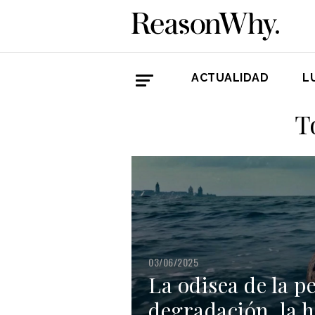
ACTUALIDAD
L
T
03/06/2025
La odisea de la p
degradación, la h