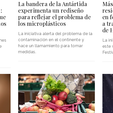
Más
La bandera de la Antártida
res
:
experimenta un rediseño
en f
ue
para reflejar el problema de
a tr
mos
los microplásticos
de 
La iniciativa alerta del problema de la
contaminación en el continente y
La in
nes
hace un llamamiento para tomar
este 
e
medidas.
Festi