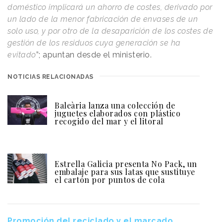
doméstico implicará un ahorro de costes, derivado por
un lado de la menor fabricación de envases de un
solo uso, y por otro de la desaparición de los costes de
gestión de los residuos cuya generación se ha
evitado
”; apuntan desde el ministerio.
NOTICIAS RELACIONADAS
Baleària lanza una colección de
juguetes elaborados con plástico
recogido del mar y el litoral
Estrella Galicia presenta No Pack, un
embalaje para sus latas que sustituye
el cartón por puntos de cola
Promoción del reciclado y el marcado