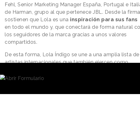
Fehl, Senior Marketing Manager España, Portugal e Itali
de Harman, grupo al que pertenece JBL. Desde la firm
sostienen que Lola es una
inspiración para sus fans
en todo el mundo y, que conectará de forma natural c
los seguidores de la marca gracias a unos valores
compartidos.
De esta forma, Lola Índigo se une a una amplia lista de
artistas internacionales que también ejercen como
embajadores de JBL, como Martin Garrix y Doja Cat, o 
jugador de fútbol Virgil van Dijk. La cantante y su equi
colaborarán en los próximos proyectos de la
marca
, desde sesiones de escucha de su nuevo álbum
hasta la creación conjunta de campañas.
Tanto JBL como Lola Índigo han compartido a través 
redes sociales
una pieza en la que la artista compart
detalles sobre su proceso creativo, así como su visión
de la música y la mentalidad freelance. Asimismo, la