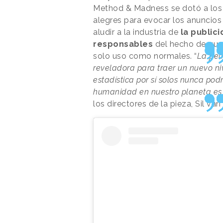
Method & Madness se dotó a los
alegres para evocar los anuncios
aludir a la industria de
la publici
responsables
del hecho de que 
solo uso como normales. “
La pel
reveladora para traer un nuevo n
estadística por sí solos nunca pod
humanidad en nuestro planeta es 
los directores de la pieza, Sil va