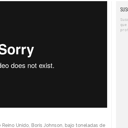
SUS
Sus
que
pro
e Reino Unido, Boris Johnson
, bajo toneladas de