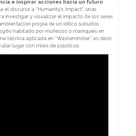
cia e inspirar acciones hacia un futuro
ada el discurso a “Humanity’s Impact”, unas
ra investigar y visualizar el impacto de los seres
mbientación propia de un idílico suburbio
 1960 habitado por muñecos o maniquíes en
ma técnica aplicada en “Wasteminster”, es decir,
uliar lugar con miles de plásticos.