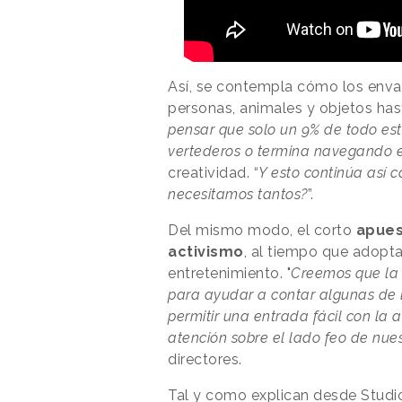
Así, se contempla cómo los envas
personas, animales y objetos has
pensar que solo un 9% de todo est
vertederos o termina navegando 
creatividad. “
Y esto continúa así
necesitamos tantos?
”.
Del mismo modo, el corto
apues
activismo
, al tiempo que adopt
entretenimiento. "
Creemos que la
para ayudar a contar algunas de l
permitir una entrada fácil con la 
atención sobre el lado feo de nue
directores.
Tal y como explican desde Studio