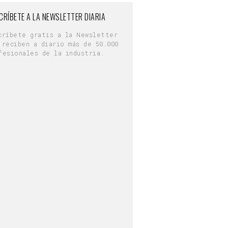
CRÍBETE A LA NEWSLETTER DIARIA
críbete gratis a la Newsletter
 reciben a diario más de 50.000
fesionales de la industria.