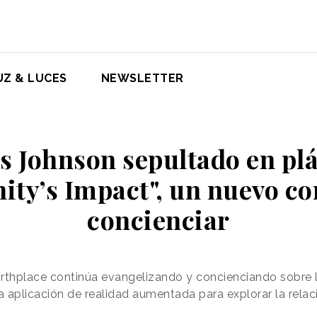
UZ & LUCES
NEWSLETTER
s Johnson sepultado en plá
ty’s Impact", un nuevo co
concienciar
rthplace continúa evangelizando y concienciando sobre l
 aplicación de realidad aumentada para explorar la relaci