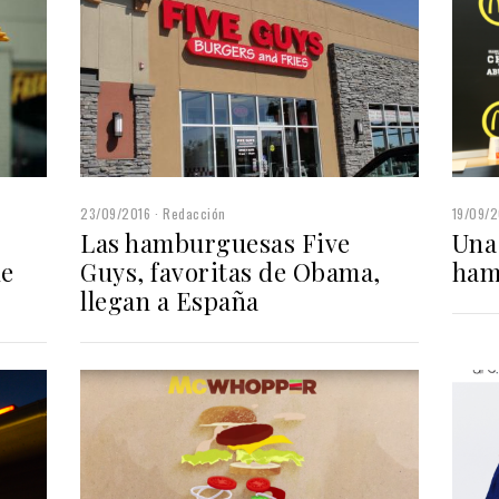
23/09/2016
Redacción
19/09/2
Las hamburguesas Five
Una 
de
Guys, favoritas de Obama,
ham
llegan a España