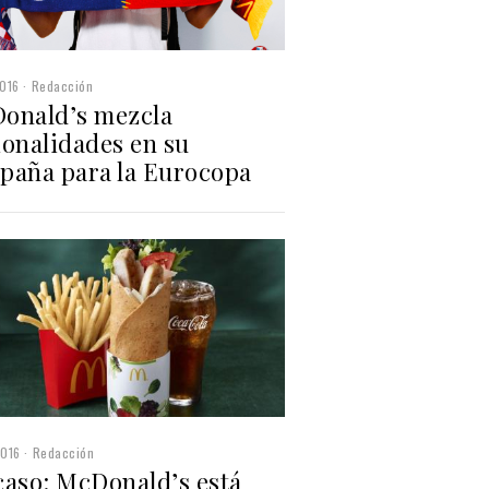
016
Redacción
onald’s mezcla
ionalidades en su
paña para la Eurocopa
2016
Redacción
caso: McDonald’s está