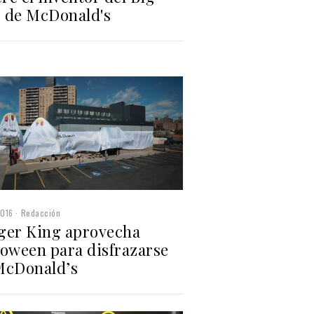
 de McDonald's
2016
Redacción
ger King aprovecha
loween para disfrazarse
McDonald’s