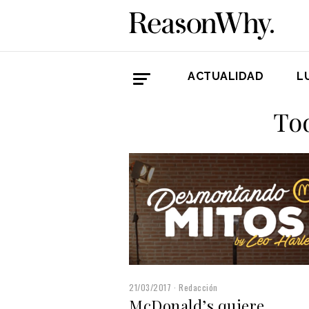
ACTUALIDAD
L
Tod
21/03/2017
Redacción
McDonald’s quiere