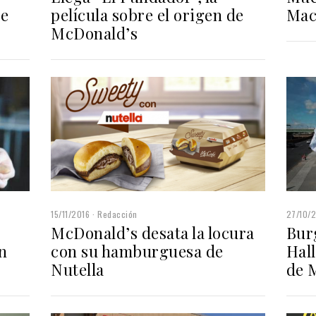
re
película sobre el origen de
Mac
McDonald’s
15/11/2016
Redacción
27/10/
McDonald’s desata la locura
Bur
n
con su hamburguesa de
Hal
Nutella
de 