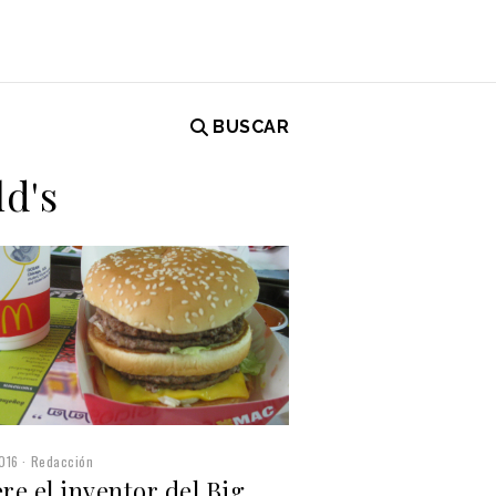
BUSCAR
ld's
016
Redacción
e el inventor del Big