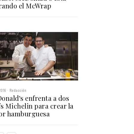
irando el McWrap
2016
Redacción
onald's enfrenta a dos
s Michelin para crear la
or hamburguesa