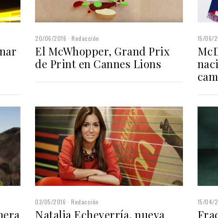
20/06/2016
Redacción
15/06/2
nar
El McWhopper, Grand Prix
McD
de Print en Cannes Lions
nac
cam
03/05/2016
Redacción
15/04/
mera
Natalia Echeverría, nueva
Fra