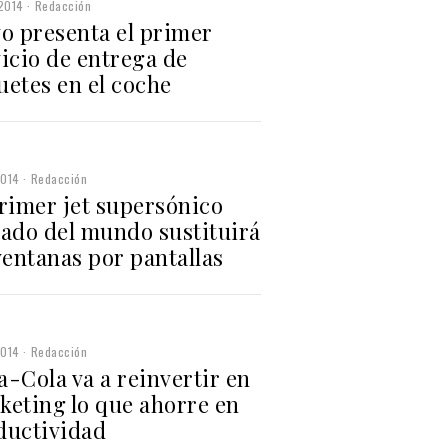
2014
Redacción
vo presenta el primer
icio de entrega de
uetes en el coche
2014
Redacción
primer jet supersónico
vado del mundo sustituirá
ventanas por pantallas
2014
Redacción
-Cola va a reinvertir en
keting lo que ahorre en
ductividad