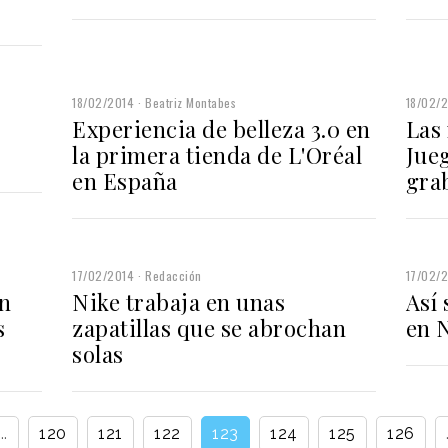
18/02/2014
Beatriz Montabes
18/02/
S
Experiencia de belleza 3.0 en
Las
la primera tienda de L'Oréal
Jueg
en España
gra
17/02/2014
Redacción
17/02/
n
Nike trabaja en unas
Así 
s
zapatillas que se abrochan
en 
solas
...
120
121
122
123
124
125
126