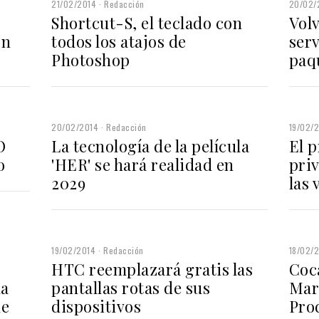
21/02/2014
Redacción
20/02/
Shortcut-S, el teclado con
Vol
on
todos los atajos de
serv
Photoshop
paq
20/02/2014
Redacción
19/02/
O
La tecnología de la película
El 
o
'HER' se hará realidad en
pri
2029
las 
19/02/2014
Redacción
18/02/
HTC reemplazará gratis las
Coca
la
pantallas rotas de sus
Mar
de
dispositivos
Pro