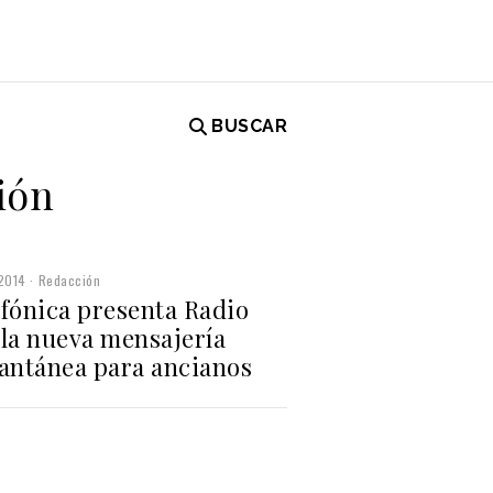
BUSCAR
ión
2014
Redacción
efónica presenta Radio
 la nueva mensajería
tantánea para ancianos