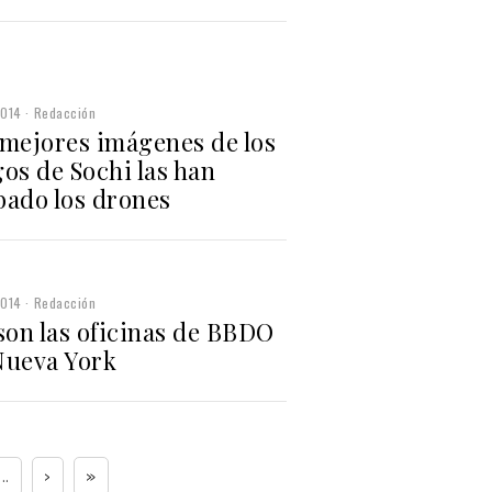
2014
Redacción
 mejores imágenes de los
os de Sochi las han
bado los drones
2014
Redacción
son las oficinas de BBDO
Nueva York
...
›
»