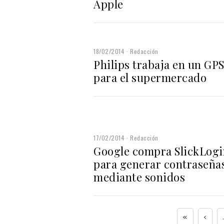
Apple
18/02/2014
Redacción
Philips trabaja en un GP
para el supermercado
17/02/2014
Redacción
Google compra SlickLogi
para generar contraseña
mediante sonidos
«
‹