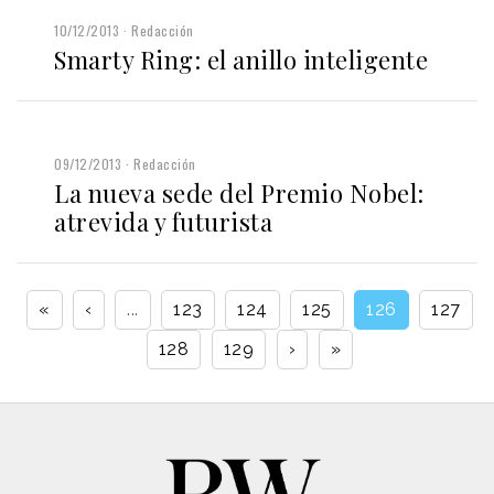
10/12/2013
Redacción
Smarty Ring: el anillo inteligente
09/12/2013
Redacción
La nueva sede del Premio Nobel:
atrevida y futurista
«
‹
...
123
124
125
126
127
128
129
›
»