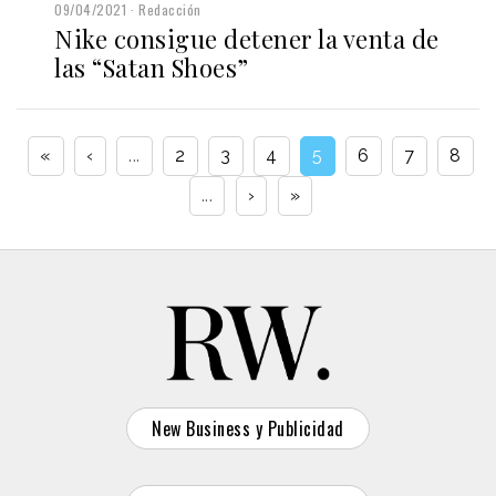
09/04/2021
Redacción
Nike consigue detener la venta de
las “Satan Shoes”
«
‹
...
2
3
4
5
6
7
8
...
›
»
New Business y Publicidad