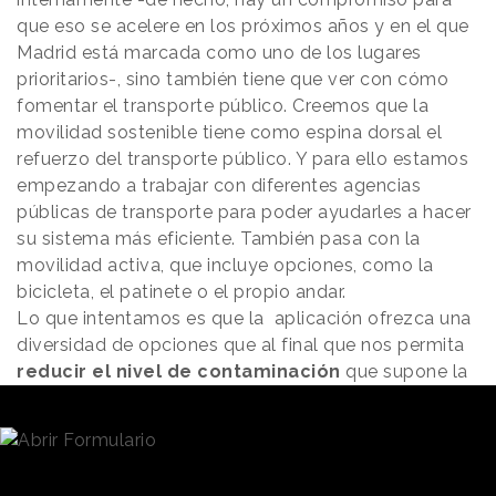
que eso se acelere en los próximos años y en el que
Madrid está marcada como uno de los lugares
prioritarios-, sino también tiene que ver con cómo
fomentar el transporte público. Creemos que la
movilidad sostenible tiene como espina dorsal el
refuerzo del transporte público. Y para ello estamos
empezando a trabajar con diferentes agencias
públicas de transporte para poder ayudarles a hacer
su sistema más eficiente. También pasa con la
movilidad activa, que incluye opciones, como la
bicicleta, el patinete o el propio andar.
Lo que intentamos es que la aplicación ofrezca una
diversidad de opciones que al final que nos permita
reducir el nivel de contaminación
que supone la
industria de la movilidad y que el usuario tenga más
opciones para que dejar el coche en casa sea una
decisión cada vez más sencilla. En todas estas
cuestiones, por último, también es importante la