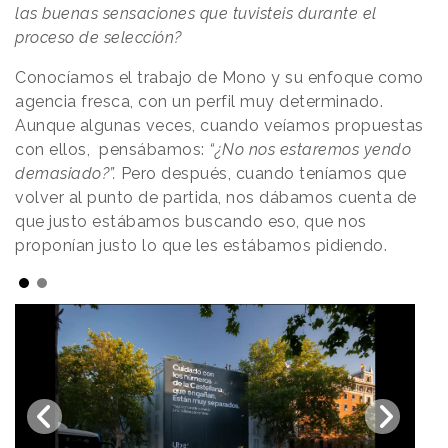
las buenas sensaciones que tuvisteis durante el
proceso de selección?
Conocíamos el trabajo de Mono y su enfoque como
agencia fresca, con un perfil muy determinado.
Aunque algunas veces, cuando veíamos propuestas
con ellos, pensábamos:
“¿No nos estaremos yendo
demasiado?”.
Pero después, cuando teníamos que
volver al punto de partida, nos dábamos cuenta de
que justo estábamos buscando eso, que nos
proponían justo lo que les estábamos pidiendo.