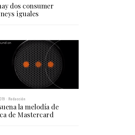
hay dos consumer
rneys iguales
019
Redacción
suena la melodía de
ca de Mastercard