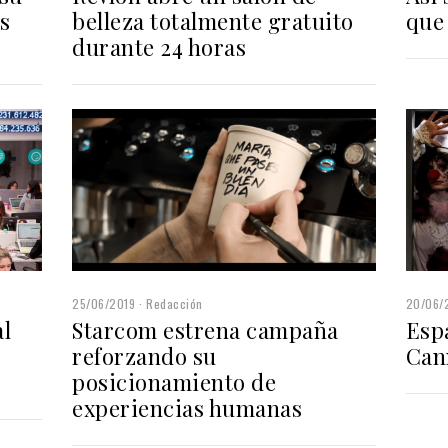
s
belleza totalmente gratuito
que
durante 24 horas
25/06/2019
Redacción
20/06/
al
Starcom estrena campaña
Esp
reforzando su
Can
posicionamiento de
experiencias humanas