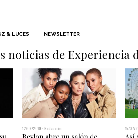
UZ & LUCES
NEWSLETTER
as noticias de Experiencia 
12/09/2019
Redacción
15/07/2
 su
Revlon abre un salón de
Así 