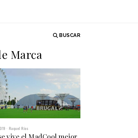
BUSCAR
de Marca
019
Raquel Ríos
se vive el MadCool mejor