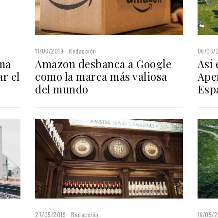
11/06/2019
Redacción
06/06/
ma
Amazon desbanca a Google
Así
r el
como la marca más valiosa
Aper
del mundo
Esp
27/05/2019
Redacción
16/05/2