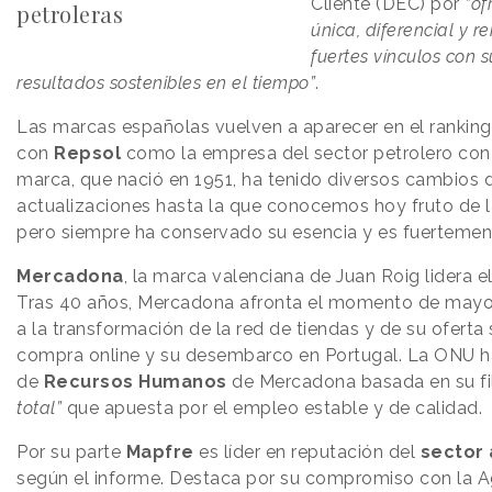
Cliente (DEC) por
“of
petroleras
única, diferencial y 
fuertes vínculos con s
resultados sostenibles en el tiempo”
.
Las marcas españolas vuelven a aparecer en el ranking 
con
Repsol
como la empresa del sector petrolero con 
marca, que nació en 1951, ha tenido diversos cambios d
actualizaciones hasta la que conocemos hoy fruto de l
pero siempre ha conservado su esencia y es fuertemen
Mercadona
, la marca valenciana de Juan Roig lidera e
Tras 40 años, Mercadona afronta el momento de mayor 
a la transformación de la red de tiendas y de su oferta 
compra online y su desembarco en Portugal. La ONU ha
de
Recursos Humanos
de Mercadona basada en su fi
total”
que apuesta por el empleo estable y de calidad.
Por su parte
Mapfre
es líder en reputación del
sector
según el informe. Destaca por su compromiso con la A