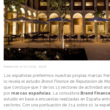
Redacción
11/12/2019 · 09:16
Los españoles preferimos nuestras propias marcas frent
lo revela el estudio
Brand Finance de Reputación de Ma
que concluye que 7 de los 13 sectores de actividad ana
por
marcas españolas.
La consultora
Brand Financ
estudio en base a encuestas realizadas en España entr
sectores. Con una puntuación de 7.14 sobre 10, la españ