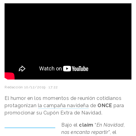
Redacción
10/12/2019 · 17:22
El humor en los momentos de reunión cotidianos
protagonizan
la campaña navideña
de
ONCE
para
promocionar su Cupón Extra de Navidad.
Bajo el
claim
“
En Navidad,
nos encanta repartir”
, el