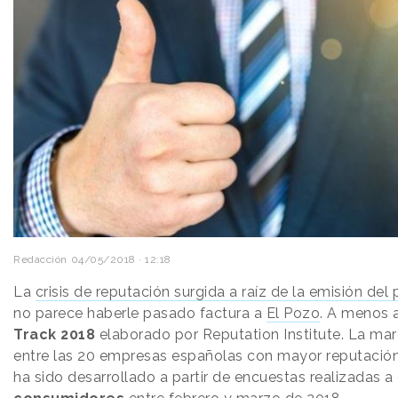
Redacción
04/05/2018 · 12:18
La
crisis de reputación surgida a raíz de la emisión de
no parece haberle pasado factura a
El Pozo
. A menos a
Track 2018
elaborado por Reputation Institute. La ma
entre las 20 empresas españolas con mayor reputación
ha sido desarrollado a partir de encuestas realizadas 