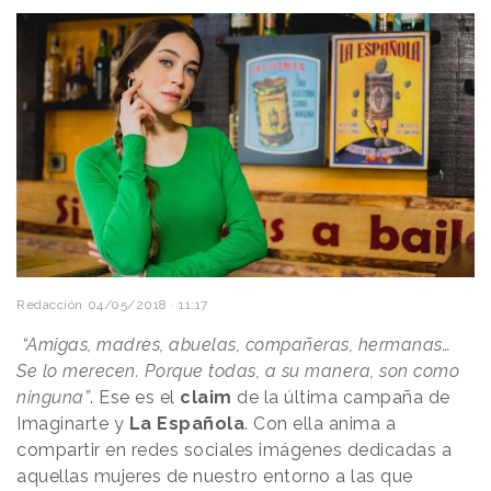
Redacción
04/05/2018 · 11:17
“Amigas, madres, abuelas, compañeras, hermanas…
Se lo merecen. Porque todas, a su manera, son como
ninguna”
. Ese es el
claim
de la última campaña de
Imaginarte y
La Española
. Con ella anima a
compartir en redes sociales imágenes dedicadas a
aquellas mujeres de nuestro entorno a las que