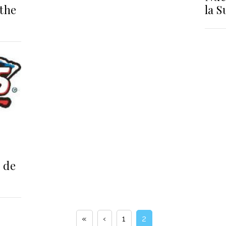
the
la S
 de
«
‹
1
2