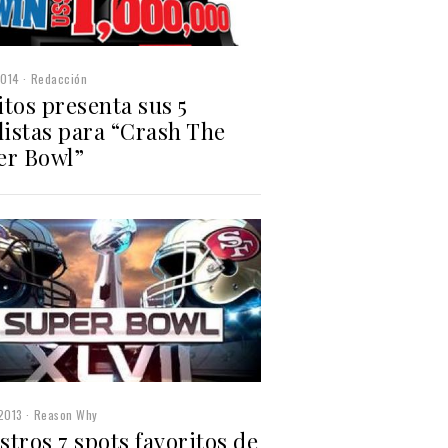
2014
Redacción
tos presenta sus 5
listas para “Crash The
er Bowl”
2013
Reason Why
tros 7 spots favoritos de