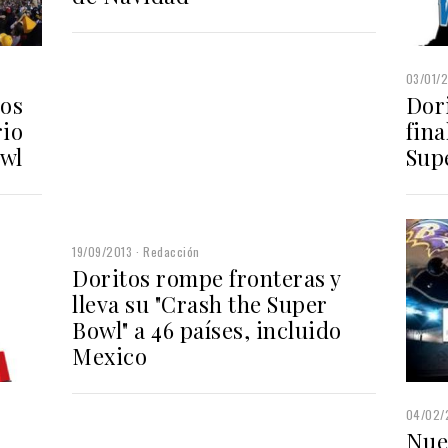
03/01/
tos
Dori
rio
fina
owl
Sup
19/09/2013
Redacción
Doritos rompe fronteras y
lleva su "Crash the Super
Bowl" a 46 países, incluido
Mexico
04/02/
s
Nues