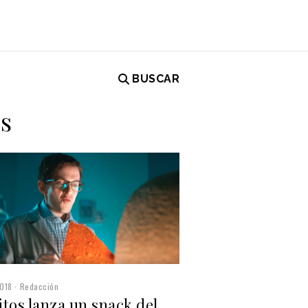
BUSCAR
os
018
Redacción
tos lanza un snack del