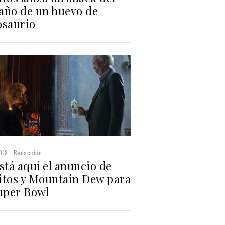
año de un huevo de
osaurio
018
Redacción
stá aquí el anuncio de
itos y Mountain Dew para
Super Bowl