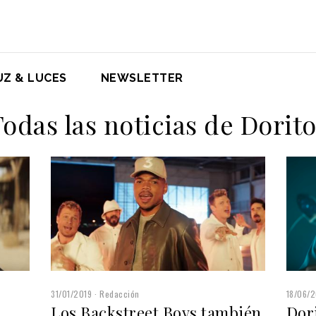
UZ & LUCES
NEWSLETTER
odas las noticias de Dorit
31/01/2019
Redacción
18/06/2
Los Backstreet Boys también
Dori