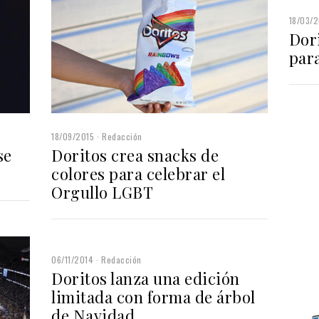
18/03/2
Dori
par
18/09/2015
Redacción
se
Doritos crea snacks de
colores para celebrar el
Orgullo LGBT
06/11/2014
Redacción
Doritos lanza una edición
limitada con forma de árbol
de Navidad