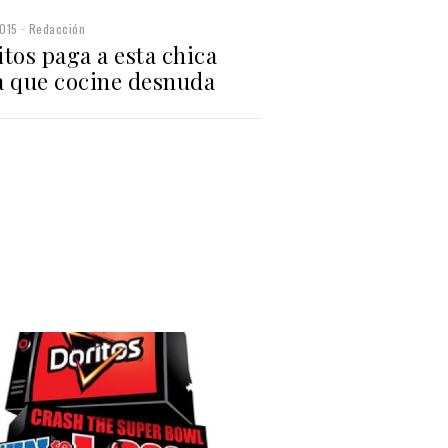
015
Redacción
tos paga a esta chica
a que cocine desnuda