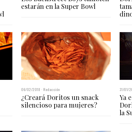
estarán en la Super Bowl
tam
wl
din
06/02/2018
Redacción
31/01/2
¿Creará Doritos un snack
Ya e
silencioso para mujeres?
Dor
la 