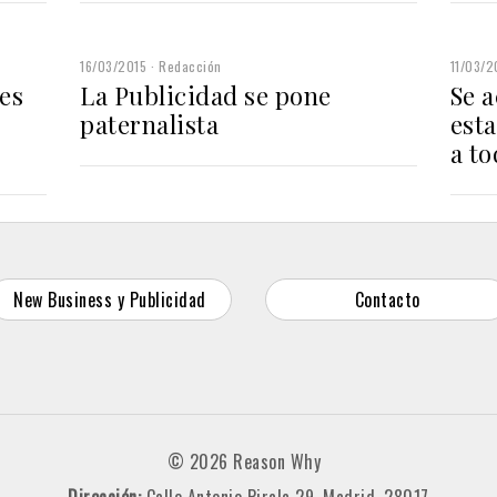
16/03/2015
Redacción
11/03/2
es
La Publicidad se pone
Se a
paternalista
est
a t
New Business y Publicidad
Contacto
© 2026 Reason Why
Dirección:
Calle Antonio Pirala 29. Madrid, 28017