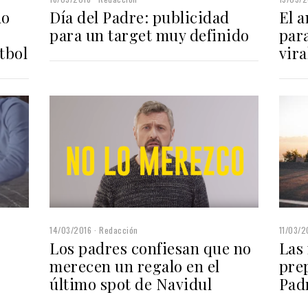
do
Día del Padre: publicidad
El a
para un target muy definido
para
tbol
vira
14/03/2016
Redacción
11/03/2
Los padres confiesan que no
Las
merecen un regalo en el
prep
último spot de Navidul
Pad