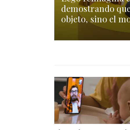
demostrando que 
objeto, sino el 