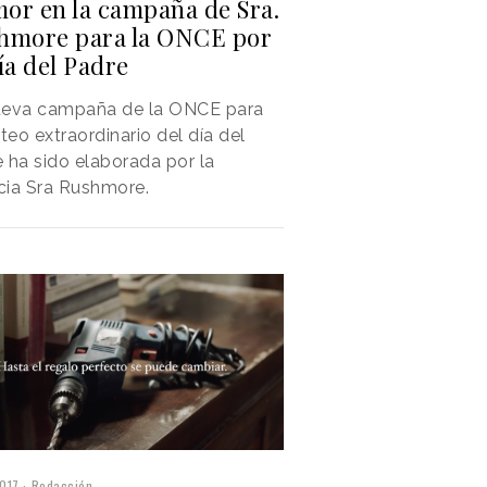
or en la campaña de Sra.
hmore para la ONCE por
ía del Padre
ueva campaña de la ONCE para
rteo extraordinario del día del
 ha sido elaborada por la
cia Sra Rushmore.
017
Redacción