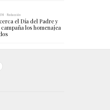
014
Redacción
cerca el Día del Padre y
a campaña los homenajea
odos