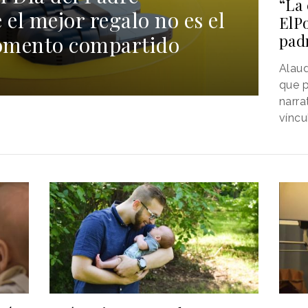
“La 
el mejor regalo no es el
ElPo
padr
momento compartido
Alaud
que p
narra
víncu