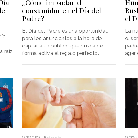
Día
¿Cómo impactar al
Hum
der
consumidor en el Día del
Rus
Padre?
el D
El Día del Padre es una oportunidad
La n
día
para los anunciantes a la hora de
el so
captar a un público que busca de
padre
a raíz
forma activa el regalo perfecto.
agen
16/03/2018
Redacción
13/03/2