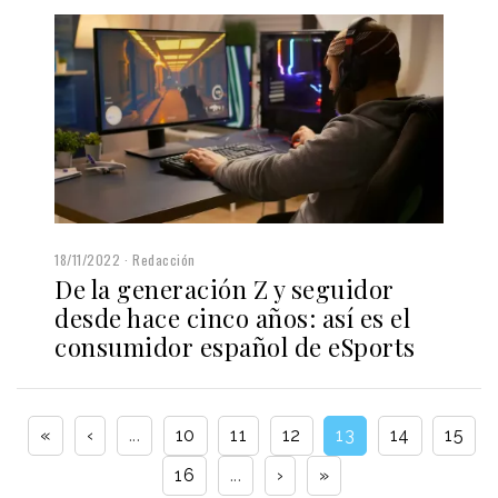
18/11/2022
Redacción
De la generación Z y seguidor
desde hace cinco años: así es el
consumidor español de eSports
«
‹
...
10
11
12
13
14
15
16
...
›
»