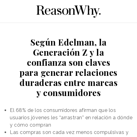
Según Edelman, la
Generación Z y la
confianza son claves
para generar relaciones
duraderas entre marcas
y consumidores
El 68% de los consumidores afirman que los
usuarios jóvenes les “arrastran” en relación a dónde
y cómo compran
Las compras son cada vez menos compulsivas y