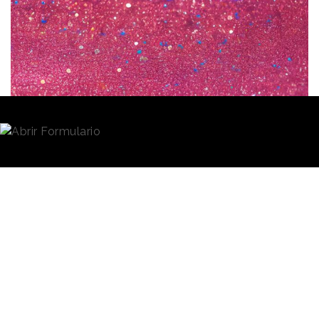
Redacción
27/09/2023 · 09:21
La Comisión Europea
ha adoptado medidas para
la restricción de la venta de productos a los que
se
hayan añadido microplásticos
de forma
intencionada. Las nuevas normas se integran en el
marco de REACH, el reglamento europeo sobre
producción y uso de sustancias químicas, y con ellas
se pretende evitar la liberación al
medio ambiente
de
aproximadamente
medio millón de toneladas
de
microplásticos.