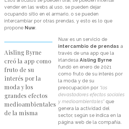
Esos artículos se pueden tirar, se pueden intentar
vender en las webs al uso, se pueden dejar
ocupando sitio en el armario, o se pueden
intercambiar por otras prendas, y esto es lo que
propone
Nuw
.
Nuw es un servicio de
intercambio de prendas
a
Aisling Byrne
través de una app que la
creó la app como
irlandesa
Aisling Byrne
fundó en enero de 2021
fruto de su
como fruto de su interés por
interés por la
la moda y de su
moda y los
preocupación por
“los
grandes efectos
devastadores efectos sociales
y medioambientales”
que
medioambientales
genera la actividad del
de la misma
sector, según se indica en la
página web de la compañía.