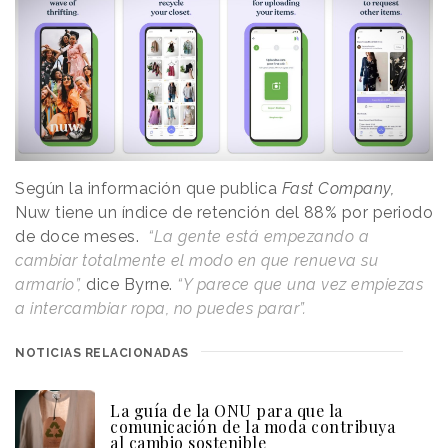
Según la información que publica
Fast Company,
Nuw tiene un índice de retención del 88% por periodo
de doce meses.
“La gente está empezando a
cambiar totalmente el modo en que renueva su
armario”,
dice Byrne.
“Y parece que una vez empiezas
a intercambiar ropa, no puedes parar”.
NOTICIAS RELACIONADAS
La guía de la ONU para que la
comunicación de la moda contribuya
al cambio sostenible