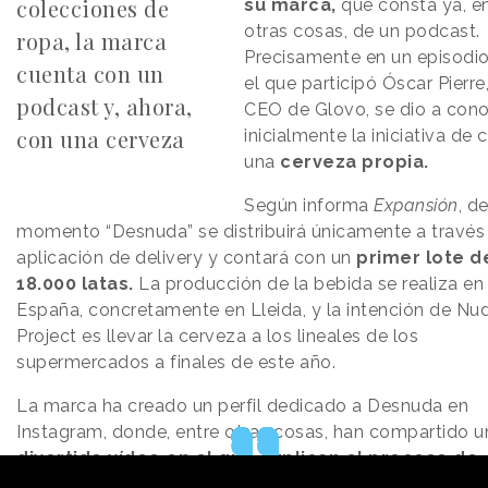
colecciones de
su marca,
que consta ya, e
otras cosas, de un podcast.
ropa, la marca
Precisamente en un episodi
cuenta con un
el que participó Óscar Pierre
podcast y, ahora,
CEO de Glovo, se dio a con
con una cerveza
inicialmente la iniciativa de 
una
cerveza propia.
Según informa
Expansión
, d
momento “Desnuda” se distribuirá únicamente a través 
aplicación de delivery y contará con un
primer lote d
18.000 latas.
La producción de la bebida se realiza en
España, concretamente en Lleida, y la intención de Nu
Project es llevar la cerveza a los lineales de los
supermercados a finales de este año.
La marca ha creado un perfil dedicado a Desnuda en
Instagram, donde, entre otras cosas, han compartido u
divertido vídeo en el que explican el proceso de
creación de la cerveza.
En él se muestra cómo Glov