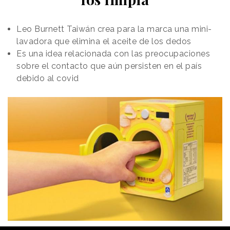
botones y cremalleras hasta la reparación de
costuras. Este servicio podrá solicitarse de forma
Leo Burnett Taiwán crea para la marca una mini-
íntegramente online o en las tiendas de la marca.
lavadora que elimina el aceite de los dedos
Por otro lado, los clientes de Zara también contarán
Es una idea relacionada con las preocupaciones
con la oportunidad de r
sobre el contacto que aún persisten en el país
evender sus artículos de
Zara, de cliente a cliente
debido al covid
, a través de una
plataforma segura. Con este proceso, se podrá
revender o comprar cualquier prenda de Zara de
cualquier colección, y con la compañía brindando
tecnología y servicio al cliente confiables. Según
explican desde la marca, el espacio de reventa
estará organizado por categorías de productos con
información detallada de cada artículo, incluidas
imágenes actuales proporcionadas por el vendedor
e información original del producto proporcionada
por Zara.
Además de estas opciones, Zara Pre-Owned