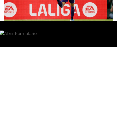
Redacción
10/07/2023 · 12:23
A comienzos del mes de junio
LaLiga
presentó su
nueva identidad visual
y su nuevo posicionamiento,
articulado bajo el concepto
“La fuerza de nuestro
fútbol”
. Dos ejemplos que más que ser cambios de
símbolo, suponen el símbolo de un cambio y de una
transformación con la que la competición deportiva
aspira a
revolucionar el mundo del fútbol
en
nuestro país y a nivel internacional.
LaLiga encara las próximas cinco temporadas de la
mano de un nuevo socio estratégico,
EA Sports,
la
rama deportiva de la desarrolladora de videojuegos
Electronic Arts Inc.
Con él pretende
evolucionar