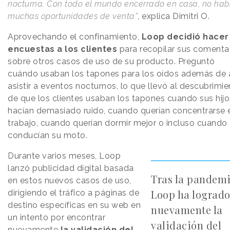
nocturna. Con todo el mundo encerrado en casa, no hab
muchas oportunidades de venta”
, explica Dimitri O.
Aprovechando el confinamiento,
Loop decidió hacer
encuestas a los clientes
para recopilar sus comenta
sobre otros casos de uso de su producto. Preguntó
cuándo usaban los tapones para los oídos además de 
asistir a eventos nocturnos, lo que llevó al descubrimi
de que los clientes usaban los tapones cuando sus hijo
hacían demasiado ruido, cuando querían concentrarse e
trabajo, cuando querían dormir mejor o incluso cuando
conducían su moto.
Durante varios meses, Loop
lanzó publicidad digital basada ​​
Tras la pandemi
en estos nuevos casos de uso,
Loop ha lograd
dirigiendo el tráfico a páginas de
destino específicas en su web en
nuevamente la
un intento por encontrar
validación del
nuevamente
la validación del