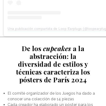
Una publicación compartida de Loop Earplugs (@loopearplu
De los
cupcakes
a la
abstracción: la
diversidad de estilos y
técnicas caracteriza los
pósters de París 2024
El comité organizador de los Juegos ha dado a
conocer una colección de 14 piezas
Cada creador ha elaborado un póster para los