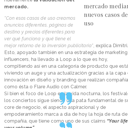
mercado media
mercado.
nuevos casos de
"Con esos casos de uso creamos
uso
anuncios diferentes, páginas de
destino y precios diferentes para
ver qué funciona y qué tiene el
mejor retorno de la inversión publicitaria"
, explica Dimitri
Esto, apoyado también en una estrategia de marketing
influencers, ha llevado a Loop a lo que es hoy,
compitiendo así en una categoría de producto que est
viviendo un auge y una actualización gracias a la capa
innovación en diseño y branding que realizan compañí
como ésta o Flare Audio con Calmer.
Si bien el foco de Loop en la vida nocturna, los festiva
los conciertos sigue siendo una pata fundamental de s
core de negocio, el aspecto aspiracional y de
empoderamiento marca a día de hoy la hoja de ruta de
compañía, que tiene como uno de sus claims
“Your life
your volume”.