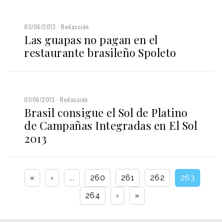
03/06/2013
Redacción
Las guapas no pagan en el
restaurante brasileño Spoleto
01/06/2013
Redacción
Brasil consigue el Sol de Platino
de Campañas Integradas en El Sol
2013
«
‹
...
260
261
262
263
264
›
»