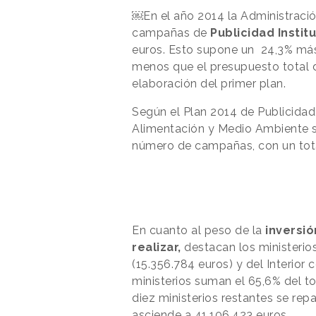
￼En el año 2014 l
a Administraci
campañas de
Publicidad Instit
euros. Esto supone un 24,3% más 
menos que el presupuesto total 
elaboración del primer plan.
Según el Plan 2014 de Publicidad 
Alimentación y Medio Ambiente se
número de campañas, con un total
En cuanto al
peso de la
inversió
realizar,
destacan los ministerios
(15.356.784 euros) y del Interior c
ministerios suman el 65,
6% del to
diez ministerios restantes se repar
asciende a
41.106.423 euros.