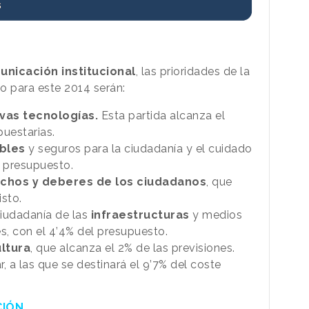
unicación institucional
, las
prioridades
de la
o para este 2014 serán:
vas tecnologías.
Esta partida alcanza el
puestarias.
bles
y seguros para la ciudadanía y el cuidado
 presupuesto.
chos y deberes de los ciudadanos
, que
isto.
ciudadanía de las
infraestructuras
y medios
s, con el
4’
4% del presupuesto.
ultura
, que alcanza el 2% de las previsiones.
r, a las que se destinará el
9’
7% del coste
CIÓN