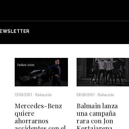
EWSLETTER
12/09/2017
Redacción
08/09/2017
Redacción
Mercedes-Benz
Balmain lanza
quiere
una campaña
ahorrarnos
rara con Jon
accidentes con el
Kortajarena