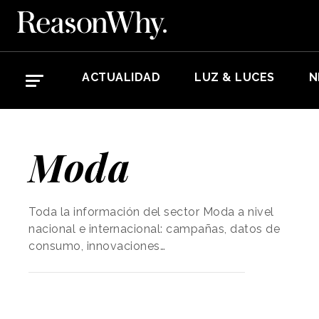
ACTUALIDAD
LUZ & LUCES
N
Moda
Toda la información del sector Moda a nivel
nacional e internacional: campañas, datos de
consumo, innovaciones…