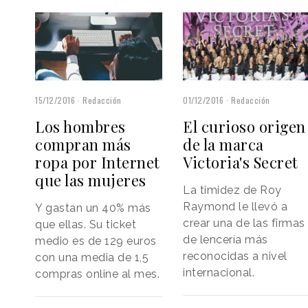
15/12/2016
Redacción
01/12/2016
Redacción
Los hombres
El curioso origen
compran más
de la marca
ropa por Internet
Victoria's Secret
que las mujeres
La timidez de Roy
Raymond le llevó a
Y gastan un 40% más
crear una de las firmas
que ellas. Su ticket
de lencería más
medio es de 129 euros
reconocidas a nivel
con una media de 1,5
internacional.
compras online al mes.