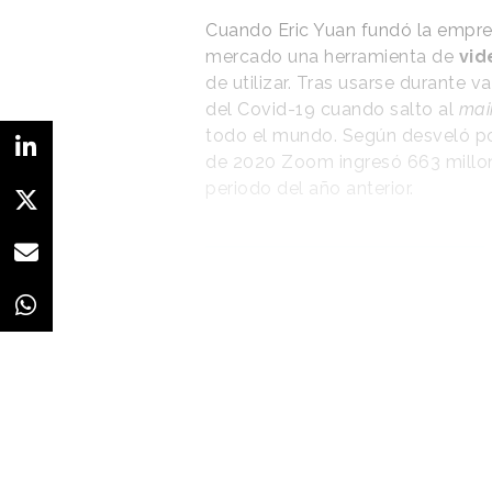
Cuando Eric Yuan fundó la empresa
mercado una herramienta de
vid
de utilizar. Tras usarse durante v
del Covid-19 cuando salto al
mai
todo el mundo. Según desveló por
de 2020 Zoom ingresó 663 millo
periodo del año anterior.
Cada letra “o” del
nuevo logo representa
un producto diferente
El resultado de este cambio visu