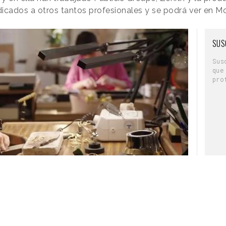
pañado de una ampliación en su oferta, con el
icados a otros tantos profesionales y se podrá ver en Mo
a de los usuarios a través de tres nuevos
 colaboración visual, mejorar la experiencia del
de ventas”.
SUS
d
, un
Sus
que
os
pro
borar en
Zoom Whiteboard, un
os. El
lienzo digital en el
er,
una
nal
que los equipos
etivo de
pueden intercambiar
pida y
IQ for
ideas
eligencia
ngs y
muestra información clave y permite
“empoderar
como explican desde Zoom.
 08/08/2026 · 11:50)