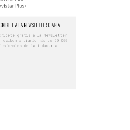
vistar Plus+
CRÍBETE A LA NEWSLETTER DIARIA
críbete gratis a la Newsletter
 reciben a diario más de 50.000
fesionales de la industria.