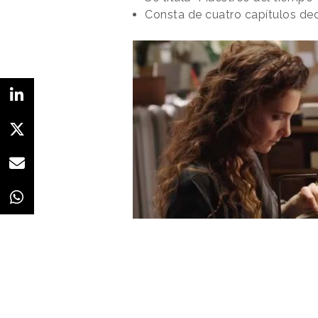
Este cambio de Zoom viene acom
Consta de cuatro capítulos ded
objetivo de satisfacer la demand
productos que buscan
“elevar la
cliente y mejorar los movimientos 
El primero es
Zoom Whiteboar
lienzo digital en el que los equip
pueden intercambiar ideas y cola
todas las ubicaciones y dispositiv
segundo es
Zoom Contact Cent
plataforma de
call center
omnica
optimizada para vídeo con el obj
ofrecer una atención al cliente rá
personalizada. Por último,
Zoom 
Sales
, que es una solución de int
conversacional para Zoom Meeti
Zoom Phone que analiza las
conversaciones de los clientes, 
a sus equipos de ventas
”, tal y 
Redacción
16/09/2022 · 13:55
(Actualizado: