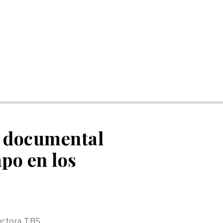
e documental
po en los
ductora TBS