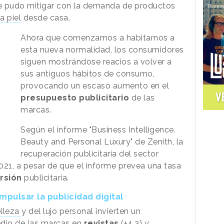
 pudo mitigar con la demanda de productos
la piel
desde casa.
Ahora que comenzamos a habitarnos a
esta nueva normalidad, los consumidores
siguen mostrándose reacios a volver a
sus antiguos hábitos de consumo,
provocando un escaso aumento en el
V
presupuesto publicitario
de las
marcas.
Según el informe "Business Intelligence.
Beauty and Personal Luxury" de Zenith, la
recuperación publicitaria del sector
021, a pesar de que el informe prevea una tasa
rsión
publicitaria.
pulsar la publicidad digital
lleza
y del lujo personal invierten un
dio de las marcas en
revistas
(+4,3) y