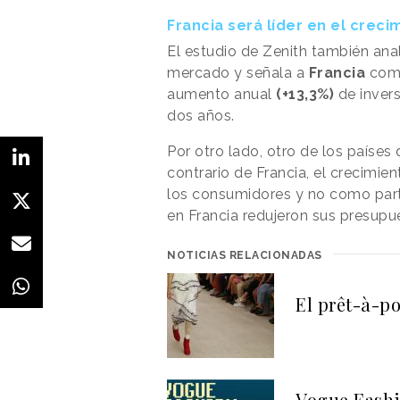
Francia será líder en el creci
El estudio de Zenith también ana
mercado y señala a
Francia
como
aumento anual
(+13,3%)
de invers
dos años.
Por otro lado, otro de los países
contrario de Francia, el crecimie
los consumidores y no como part
en Francia redujeron sus presupu
NOTICIAS RELACIONADAS
El prêt-à-po
Vogue Fashi