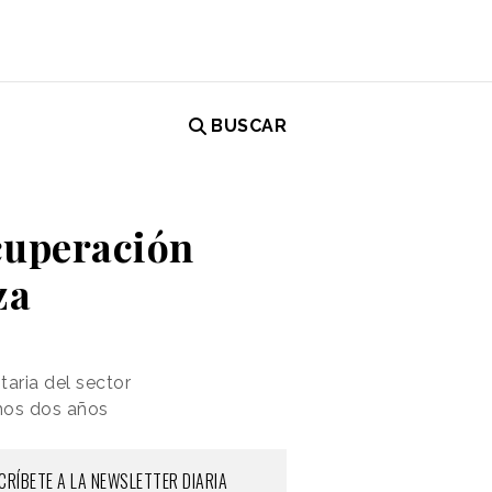
BUSCAR
ecuperación
za
taria del sector
imos dos años
CRÍBETE A LA NEWSLETTER DIARIA