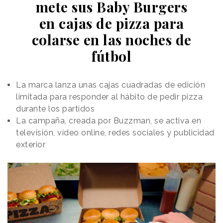
mete sus Baby Burgers
Blue
que se ve atrapada en medio del juego. A
en cajas de pizza para
través de sus movimientos, el espectador observa
cómo la aparente tranquilidad de “tenis en un jardín
colarse en las noches de
inglés” se rompe con saques, derechas, reveses y
fútbol
desplazamientos de jugadores compitiendo al límite.
La marca lanza unas cajas cuadradas de edición
limitada para responder al hábito de pedir pizza
durante los partidos
La campaña, creada por Buzzman, se activa en
televisión, vídeo online, redes sociales y publicidad
exterior