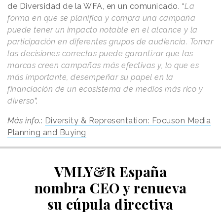
de Diversidad de la WFA, en un comunicado. “
La
forma en que se planifica y compra una campaña
puede tener un impacto notable en el alcance y la
participación en diferentes grupos de audiencia. Tomar
las decisiones correctas puede garantizar que las
marcas creen campañas más efectivas y, lo que es
más importante, desempeñar su papel en la
financiación de un ecosistema de medios más rico y
diverso
”.
Más info
.:
Diversity & Representation: Focuson Media
Planning and Buying
VMLY&R España
nombra CEO y renueva
su cúpula directiva