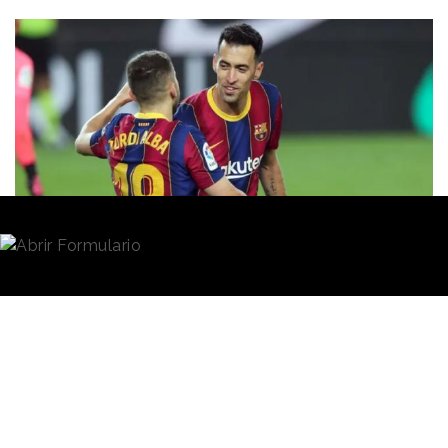
Redacción
17/12/2021 · 11:32
Binance
y
FTX
, empresas de servicios financieros
especializadas en criptomonedas, son candidatas a
convertirse en patrocinador principal del
Fútbol
Club Barcelona
y, por tanto, a que su nombre
aparezca en el pecho de las camisetas del equipo.
El club aspira a conseguir
60 millones de ingresos