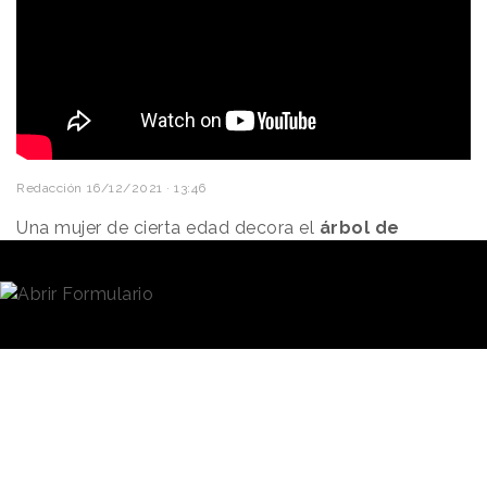
Redacción
16/12/2021 · 13:46
Una mujer de cierta edad decora el
árbol de
Navidad
y mira con melancolía fotos familiares. Una
chica prepara una
maleta en un dormitorio
. Quizá
sean madre e hija y, como estamos en Navidad, es
muy probable que la más joven esté preparándose
para viajar a casa. Pero no, el caso es que ambas
están en la misma casa.
Esta es la historia que cuenta
la campaña de Navidad de
La campaña, en
Renfe
, que ha sido