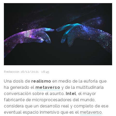
Redacción
16/12/2021 · 16:45
Una dosis de
realismo
en medio de la euforia que
ha generado el
metaverso
y de la multitudinaria
conversación sobre el asunto.
Intel
, el mayor
fabricante de microprocesadores del mundo,
considera que un desarrollo real y completo de ese
eventual espacio inmersivo que es el
metaverso
,