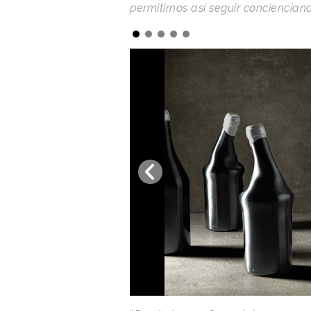
permitirnos así seguir conciencian