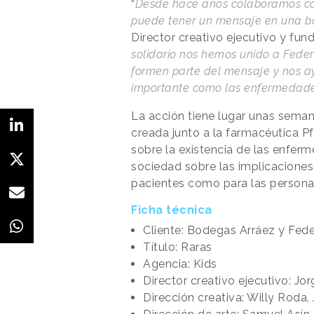
“
Desde hace años colaboramos co
puede tener un mensaje en una bo
Director creativo ejecutivo y fun
solidario nos hemos unido a Feder 
formen parte del mensaje y nos a
importante como las enfermedade
La acción tiene lugar unas sem
creada junto a la farmacéutica Pf
sobre la existencia de las enferm
sociedad sobre las implicaciones
pacientes como para las persona
Ficha técnica
Cliente: Bodegas Arráez y Fede
Título: Raras
Agencia: Kids
Director creativo ejecutivo: Jo
Dirección creativa: Willy Roda,