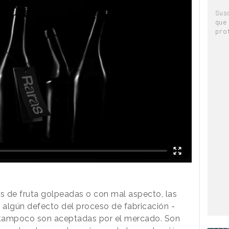
Sus
que
pro
as de fruta golpeadas o con mal aspecto, las
n algún defecto del proceso de fabricación -
- tampoco son aceptadas por el mercado. Son