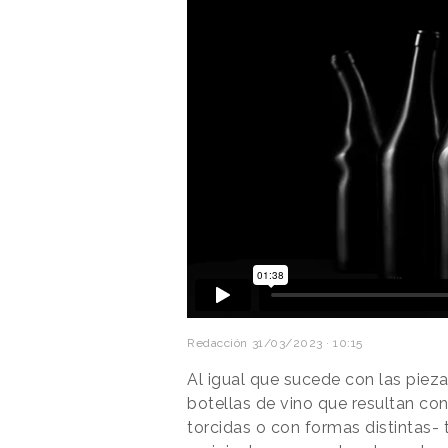
Redacción
31/03/2023 · 10:15
Al igual que sucede con las piez
botellas de vino que resultan co
torcidas o con formas distintas