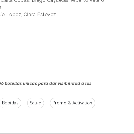
, Carla Cobas, Diego Cayuelas, Alberto Valero
a
ío López, Clara Estevez
00 botellas únicas para dar visibilidad a las
Bebidas
Salud
Promo & Activation