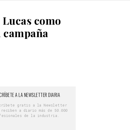
n Lucas como
ma campaña
CRÍBETE A LA NEWSLETTER DIARIA
críbete gratis a la Newsletter
 reciben a diario más de 50.000
fesionales de la industria.