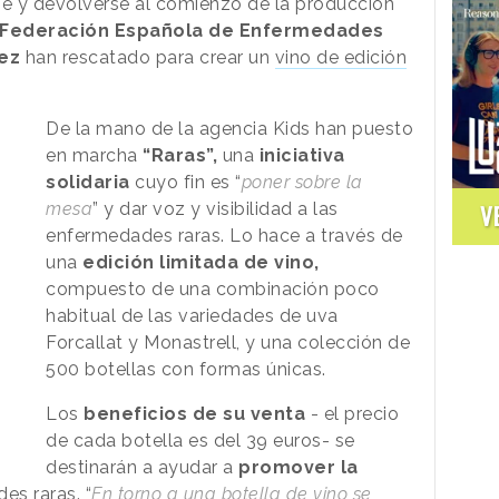
se y devolverse al comienzo de la producción
Federación Española de Enfermedades
áez
han rescatado para crear un
vino de edición
De la mano de la agencia Kids han puesto
en marcha
“Raras”,
una
iniciativa
solidaria
cuyo fin es “
poner sobre la
mesa
” y dar voz y visibilidad a las
V
enfermedades raras. Lo hace a través de
una
edición limitada de vino,
compuesto de una combinación poco
habitual de las variedades de uva
Forcallat y Monastrell, y una colección de
500 botellas con formas únicas.
Los
beneficios de su venta
- el precio
de cada botella es del 39 euros- se
destinarán a ayudar a
promover la
es raras. “
En torno a una botella de vino se