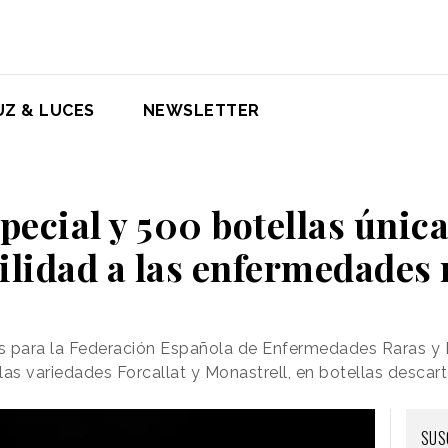
UZ & LUCES
NEWSLETTER
pecial y 500 botellas únic
bilidad a las enfermedades 
ids para la Federación Española de Enfermedades Raras y
las variedades Forcallat y Monastrell, en botellas descar
SUS