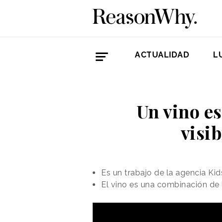
ACTUALIDAD
L
Un vino es
visi
Es un trabajo de la agencia K
El vino es una combinación de 