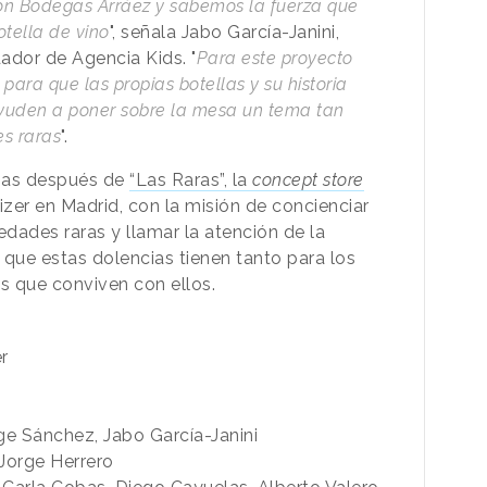
n Bodegas Arráez y sabemos la fuerza que
tella de vino
", señala Jabo García-Janini,
dador de Agencia Kids. "
Para este proyecto
para que las propias botellas y su historia
yuden a poner sobre la mesa un tema tan
s raras
".
anas después de
“Las Raras”, la
concept store
izer en Madrid, con la misión de concienciar
edades raras y llamar la atención de la
 que estas dolencias tienen tanto para los
s que conviven con ellos.
r
rge Sánchez, Jabo García-Janini
 Jorge Herrero