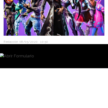
Redacción
08/05/2020 · 10:50
Fornite sigue ampliando las fronteras del
videojuego
.
La plataforma está rompiendo moldes en el mundo
del entretenimiento al incorporar lo mejor de las
aplicaciones y redes sociales al mundo de los juegos
online.
Epic Games
, casa creadora de Fornite, ha anunciado
que el juego cuenta con 350 millones de usuarios
registrados y que, solo en el mes de abril, se
contabilizaron un total de
3.200 millones de horas
jugadas
en la plataforma. Esto significa un