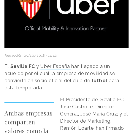
Redacción
25/10/2018 · 14:42
El
Sevilla FC
y
Uber España
han llegado a un
acuerdo por el cual la empresa de movilidad se
convierte en socio oficial del club de
fútbol
para
esta temporada.
El Presidente del Sevilla FC,
José Castro; el Director
Ambas empresas
General, José María Cruz; y el
comparten
Director de Marketing,
Ramón Loarte, han firmado
valores como la