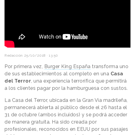
Redacción
25/10/2018 · 13:50
Por primera vez,
Burger King España
transforma uno
de sus establecimientos al completo en una
Casa
del Terror
, una experiencia terrorífica que permitirá
a los clientes pagar por la hamburguesa con sustos.
La Casa del Terror, ubicada en la Gran Vía madrileña,
permanecerá abierta al público desde el 26 hasta el
31 de octubre (ambos incluidos) y se podrá acceder
de manera gratuita. Ha sido creada por
profesionales, reconocidos en EEUU por sus pasajes