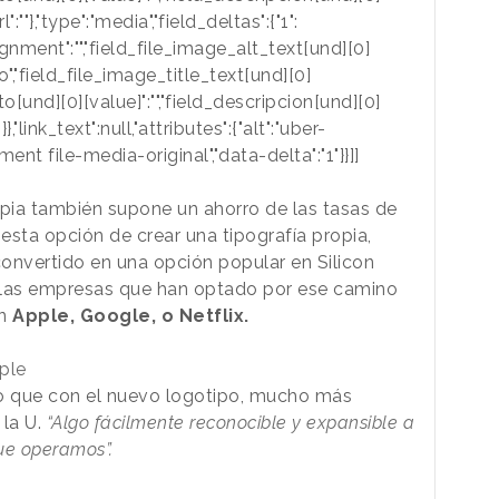
l":""},"type":"media","field_deltas":{"1":
ignment":"","field_file_image_alt_text[und][0]
o","field_file_image_title_text[und][0]
to[und][0][value]":"","field_descripcion[und][0]
"}},"link_text":null,"attributes":{"alt":"uber-
ent file-media-original","data-delta":"1"}}]]
opia también supone un ahorro de las tasas de
 esta opción de crear una tipografía propia,
convertido en una opción popular en Silicon
e las empresas que han optado por ese camino
n
Apple, Google, o Netflix.
ple
o que con el nuevo logotipo, mucho más
 la U.
“Algo fácilmente reconocible y expansible a
ue operamos”.