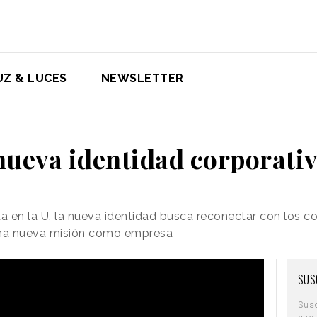
UZ & LUCES
NEWSLETTER
 nueva identidad corporati
da en la U, la nueva identidad busca reconectar con los 
na nueva misión como empresa
SUS
Sus
que