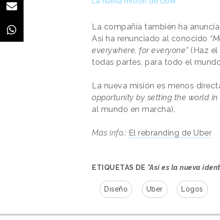
La nueva misión de Uber
La compañía también ha anuncia
Así ha renunciado al conocido
“Ma
everywhere, for everyone”
(Haz el 
todas partes, para todo el mund
La nueva misión es menos directa
opportunity by setting the world in
al mundo en marcha).
Más info.:
El rebranding de Uber
ETIQUETAS DE
"Así es la nueva ide
Diseño
Uber
Logos