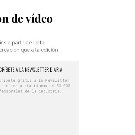
n de vídeo
cs a partir de Data
reación que a la edición
CRÍBETE A LA NEWSLETTER DIARIA
críbete gratis a la Newsletter
 reciben a diario más de 50.000
fesionales de la industria.