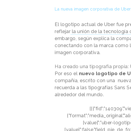
La nueva imagen corporativa de Uber
El logotipo actual de Uber fue 
reflejar
la unión de la tecnología
embargo, según explica la compa
conectando con la marca como lo
imagen corporativa.
Ha creado una tipografía propia
Por eso el
nuevo logotipo de 
compañía, escrito con una nueva
recuerda a las tipografías Sans Se
alrededor del mundo.
[[{"fid":"140309","v
{"format":"media_original","al
[value]":"uber-logotip
[value]":false,"field_pie_de_fo