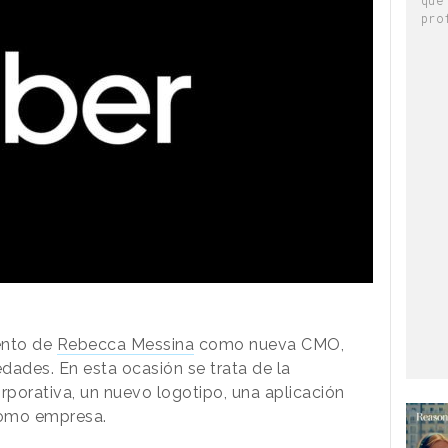
pro
ento de
Rebecca Messina
como nueva CMO,
ades. En esta ocasión se trata de la
porativa, un nuevo logotipo, una aplicación
como empresa.