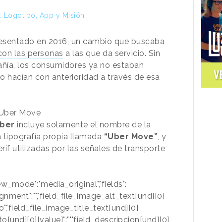
: Logotipo, App y Misión
presentado en 2016, un cambio que buscaba
 con las personas
a las que da servicio. Sin
ñía, los consumidores ya no estaban
V
 hacían con anterioridad a través de esa
: Uber Move
Uber
incluye solamente el nombre de la
 tipografía propia llamada
“Uber Move”
, y
rif utilizadas por las señales de transporte
iew_mode":"media_original","fields":
ignment":"","field_file_image_alt_text[und][0]
o","field_file_image_title_text[und][0]
to[und][0][value]":"","field_descripcion[und][0]