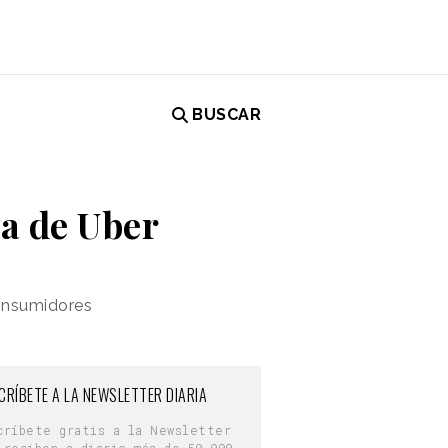
BUSCAR
va de Uber
consumidores
CRÍBETE A LA NEWSLETTER DIARIA
críbete gratis a la Newsletter
 reciben a diario más de 50.000