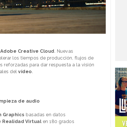
n
Adobe Creative Cloud
. Nuevas
lerar los tiempos de producción, flujos de
s reforzadas para dar respuesta a la visión
nales del
vídeo
.
impieza de audio
n Graphics
basadas en datos
e
Realidad Virtual
en 180 grados
V