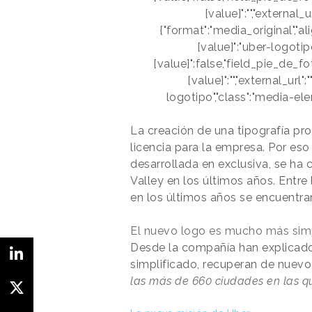
[value]":"","external_ur
{"format":"media_original","al
[value]":"uber-logotip
[value]":false,"field_pie_de_fo
[value]":"","external_url":"
logotipo","class":"media-elem
La creación de una tipografía pr
licencia para la empresa. Por eso
desarrollada en exclusiva, se ha 
Valley en los últimos años. Entr
en los últimos años se encuentra
El nuevo logo es mucho más sim
Desde la compañía han explicad
simplificado, recuperan de nuevo
las más de 660 ciudades en las q