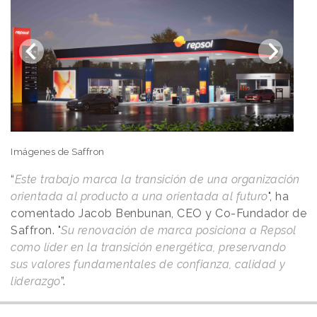
Imágenes de Saffron
“
Este trabajo marca la transición de una organización
orientada al producto a una orientada al futuro
", ha
comentado Jacob Benbunan, CEO y Co-Fundador de
Saffron. "
Su renovación de marca posiciona a Repsol
como líder en la transición energética, preservando
sus valores fundamentales de confianza, calidad y
liderazgo
”.