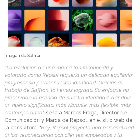
Imagen de Saffron
“
La evolución de una marca tan reconocida y
valorada como Repsol requería un delicado equilibrio:
progresar sin perder nuestra identidad. Gracias al
trabajo de Saffron, lo hemos logrado. Su enfoque ha
preservado la esencia de nuestra identidad, dándole
un nuevo significado: más vibrante, más flexible, más
contemporáneo
”, señala Marcos Fraga, Director de
Comunicación y Marca de Repsol, en el sitio web de
la consultora. “
Hoy, Repsol proyecta una personalidad
única, reconectando con clientes, empleados y la