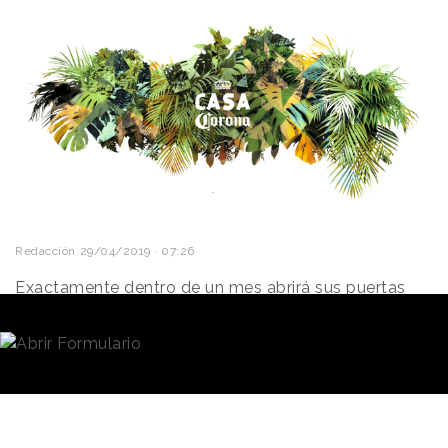
Redacción
29/04/2019 · 07:26
Exactamente dentro de un mes abrirá sus puertas
una nueva edición de
Casa Corona Madrid.
El próximo
29 de mayo
la ciudad tendrá, un verano
más, un rincón creado para disfrutar de los mejores
planes con una
Corona
fría en la mano. Este año
además estará abierta hasta el 29 de septiembre en
pleno centro de Madrid.